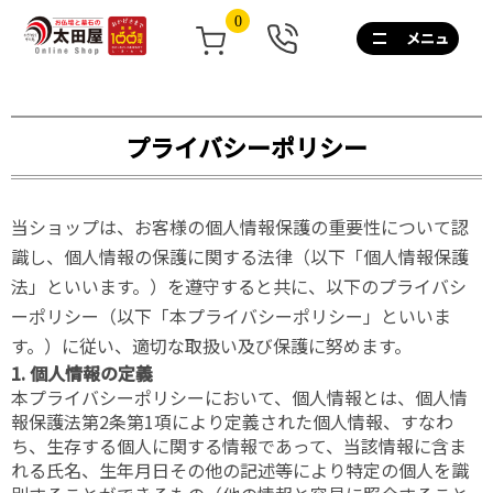
0
0120-
267-
160
通
話
プライバシーポリシー
無
料
10:00~17:00/
当ショップは、お客様の個人情報保護の重要性について認
土
日
識し、個人情報の保護に関する法律（以下「個人情報保護
祝
法」といいます。）を遵守すると共に、以下のプライバシ
も
ーポリシー（以下「本プライバシーポリシー」といいま
営
す。）に従い、適切な取扱い及び保護に努めます。
業
1. 個人情報の定義
本プライバシーポリシーにおいて、個人情報とは、個人情
報保護法第2条第1項により定義された個人情報、すなわ
ち、生存する個人に関する情報であって、当該情報に含ま
れる氏名、生年月日その他の記述等により特定の個人を識