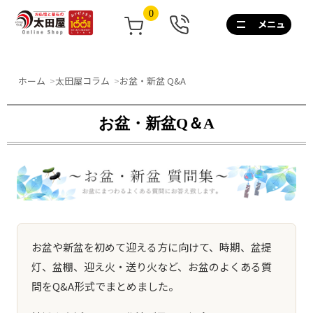
0
0120-
267-
160
通
ホーム
太田屋コラム
お盆・新盆 Q&A
話
無
料
お盆・新盆Q＆A
10:00~17:00/
土
日
祝
も
営
業
お盆や新盆を初めて迎える方に向けて、時期、盆提
灯、盆棚、迎え火・送り火など、お盆のよくある質
問をQ&A形式でまとめました。