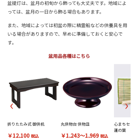
盆提灯は、盆月の初旬から飾っても大丈夫です。地域によ
っては、盆月の一日から飾る場合もあります。
また、地域によっては初盆の際に精霊船などの供養具を用
いる場合がありますので、早めに準備しておくと安心で
す。
盆用品各種はこちら
‹
›
折りたたみ式 御供机
丸供物台 供物皿
心まちセット
蓮の葉
￥12,100
￥1,243～1,969
税込
税込