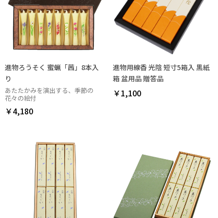
進物ろうそく 蜜蝋「茜」8本入
進物用線香 光陰 短寸5箱入 黒紙
り
箱 盆用品 贈答品
あたたかみを演出する、季節の
￥1,100
花々の絵付
￥4,180