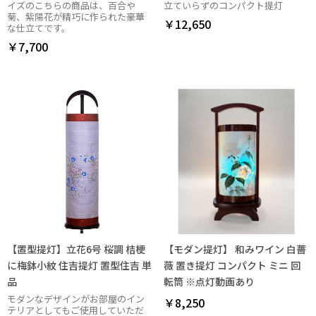
イズのこちらの商品は、百合や
立ていらずのコンパクト提灯
菊、紫陽花が精巧に作られた豪華
￥12,650
な仕立てです。
￥7,700
【置型提灯】立花6号 桜調 桔梗
【モダン提灯】 和みワイン 白薔
に梅鉢小紋 住吉提灯 置型住吉 単
薇 置き提灯 コンパクト ミニ 回
品
転筒 ※点灯動画あり
モダンなデザインがお部屋のイン
￥8,250
テリアとしてもご使用していただ