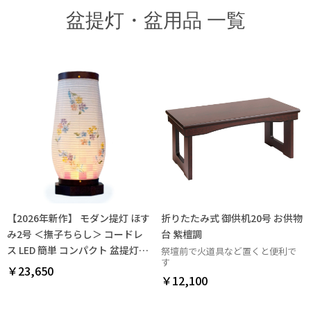
盆提灯・盆用品 一覧
【2026年新作】 モダン提灯 ほす
折りたたみ式 御供机20号 お供物
み2号 ＜撫子ちらし＞ コードレ
台 紫檀調
ス LED 簡単 コンパクト 盆提灯
祭壇前で火道具など置くと便利で
す
霊前灯
￥23,650
￥12,100