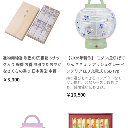
進物用線香 淡墨の桜 桐箱 6サッ
【2026年新作】 モダン提灯 ぽて
ク入り 線香 お香 風雅でたおやか
りん ききょう アッシュグレー イ
なさくらの香り 日本香堂 宇野千
ンテリア LED 充電式 USB type-
代ブランド 煙が少ない 贈答品 盆
C
持ち運びもできるコンパクトなモ
￥3,300
ダン提灯。お盆シーズン以外に
用品
も、普段使いにもぜひ。
￥16,500