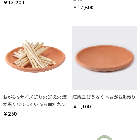
￥13,200
￥17,600
おがら Sサイズ 送り火 迎え火 煙
焙烙皿 ほうろく ※おがら別売り
が黒くなりにくい ※お皿別売り
￥1,100
￥250