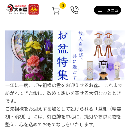
0
0120-
267-
160
通
話
無
料
10:00~17:00/
土
日
祝
も
一年に一度、ご先祖様の霊をお迎えするお盆。
これまで
営
業
紡がれてきた命に、改めて想いを寄せる大切なひととき
です。
ご先祖様をお迎えする場として設けられる「盆棚（精霊
棚・魂棚）」には、御位牌を中心に、提灯やお供え物を
整え、心を込めておもてなしをいたします。