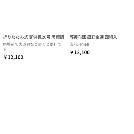
お買い物を続ける
カートへ進む
折りたたみ式 御供机20号 黒檀調
導師布団 銀彩金通 固綿入
祭壇前で火道具など置くと便利で
仏前用布団
す
￥12,100
￥12,100