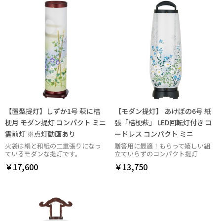
【置型提灯】しずか1号 萩に桔
【モダン提灯】 あけぼの6号 紙
梗月 モダン提灯 コンパクト ミニ
張「桔梗萩」 LED回転灯付き コ
霊前灯 ※点灯動画あり
ードレス コンパクト ミニ
火袋は絹と和紙の二重張りになっ
贈答用に最適！もらって嬉しい組
ているモダンな提灯です。
立ていらずのコンパクト提灯
￥17,600
￥13,750