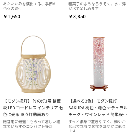
あたたかみを演出する、季節の
和菓子のようなろうそく。水に浮
花々の絵付
かべて楽しめます
￥1,650
￥3,850
【モダン提灯】 竹の灯1号 桔梗
【選べる2色】 モダン提灯
萩 LED コードレス インテリア 七
SAKURA 桃色・藤色 ナチュラル
色に光る ※点灯動画あり
チーク・ワインレッド 簡単設置
回転筒付き
贈答用に最適！もらって嬉しい組
すっと細身で置きやすく、鮮やか
立ていらずのコンパクト提灯
な出で立ちでお盆を華やかに彩り
ます。