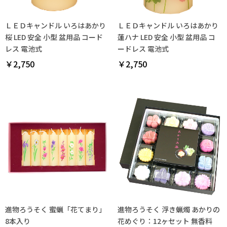
ＬＥＤキャンドル いろはあかり
ＬＥＤキャンドル いろはあかり
桜 LED 安全 小型 盆用品 コード
蓮ハナ LED 安全 小型 盆用品 コ
レス 電池式
ードレス 電池式
￥2,750
￥2,750
進物ろうそく 蜜蝋「花てまり」
進物ろうそく 浮き蝋燭 あかりの
8本入り
花めぐり：12ヶセット 無香料