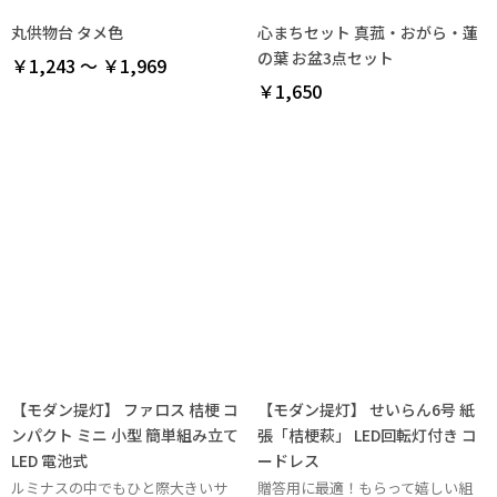
丸供物台 タメ色
心まちセット 真菰・おがら・蓮
の葉 お盆3点セット
￥1,243 ～ ￥1,969
￥1,650
【モダン提灯】 ファロス 桔梗 コ
【モダン提灯】 せいらん6号 紙
ンパクト ミニ 小型 簡単組み立て
張「桔梗萩」 LED回転灯付き コ
LED 電池式
ードレス
ルミナスの中でもひと際大きいサ
贈答用に最適！もらって嬉しい組