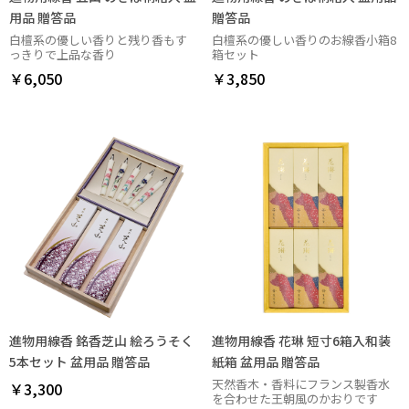
用品 贈答品
贈答品
白檀系の優しい香りと残り香もす
白檀系の優しい香りのお線香小箱8
っきりで上品な香り
箱セット
￥6,050
￥3,850
進物用線香 銘香芝山 絵ろうそく
進物用線香 花琳 短寸6箱入和装
5本セット 盆用品 贈答品
紙箱 盆用品 贈答品
天然香木・香料にフランス製香水
￥3,300
を合わせた王朝風のかおりです