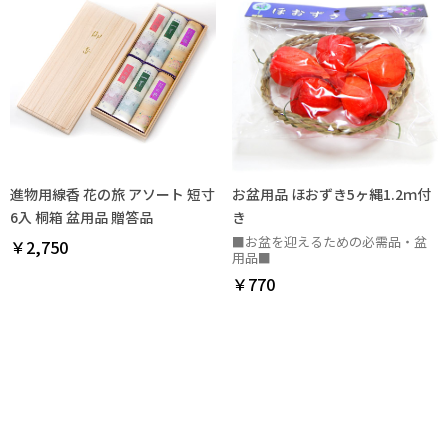
進物用線香 花の旅 アソート 短寸
お盆用品 ほおずき5ヶ縄1.2ｍ付
6入 桐箱 盆用品 贈答品
き
■お盆を迎えるための必需品・盆
￥2,750
用品■
￥770