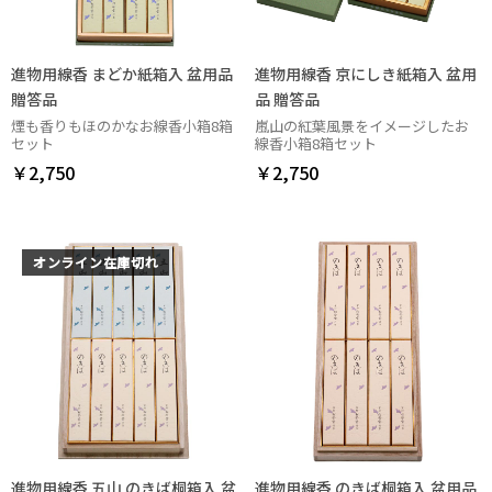
進物用線香 まどか紙箱入 盆用品
進物用線香 京にしき紙箱入 盆用
贈答品
品 贈答品
煙も香りもほのかなお線香小箱8箱
嵐山の紅葉風景をイメージしたお
セット
線香小箱8箱セット
￥2,750
￥2,750
オンライン在庫切れ
進物用線香 五山 のきば桐箱入 盆
進物用線香 のきば桐箱入 盆用品