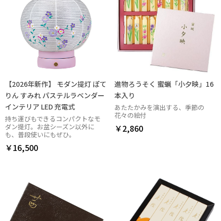
【2026年新作】 モダン提灯 ぽて
進物ろうそく 蜜蝋「小夕映」16
りん すみれ パステルラベンダー
本入り
インテリア LED 充電式
あたたかみを演出する、季節の
花々の絵付
持ち運びもできるコンパクトなモ
ダン提灯。お盆シーズン以外に
￥2,860
も、普段使いにもぜひ。
￥16,500