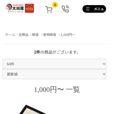
0
0120-
267-
160
通
話
ホーム
全商品
線香
進物線香
1,000円〜
無
料
10:00~17:00/
1件
の商品がございます。
土
日
祝
も
営
業
1,000円〜 一覧