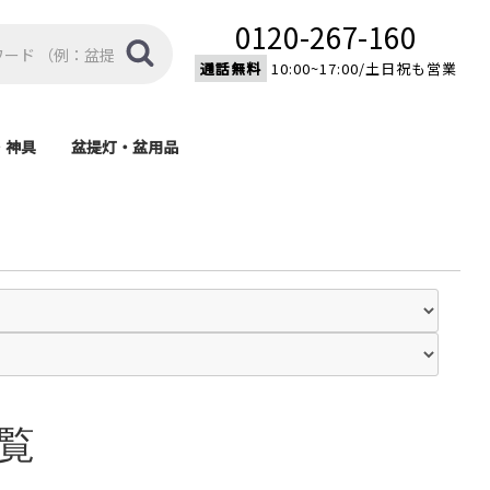
0120-267-160
通話無料
10:00~17:00/土日祝も営業
・神具
盆提灯・盆用品
棚
具
盆提灯
盆用品
モダン型神棚
伝統型神棚
家紋入り置型提灯
家紋入り大内行灯
モダン提灯
新型提灯
吊り提灯
霊前灯
済宗・
宗)
)
)
)
覧