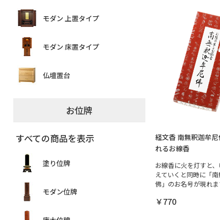
モダン 上置タイプ
モダン 床置タイプ
仏壇置台
お位牌
すべての商品を表示
経文香 南無釈迦牟尼
れるお線香
塗り位牌
お線香に火を灯すと、
えていくと同時に「南
佛」のお名号が現れま
モダン位牌
￥770