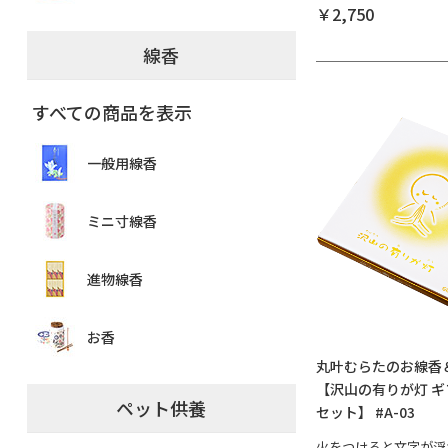
￥2,750
線香
すべての商品を表示
一般用線香
ミニ寸線香
進物線香
お香
丸叶むらたのお線香
【沢山の有りが灯 ギ
ペット供養
セット】 #A-03
火をつけると文字が浮