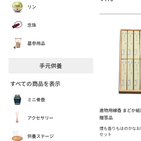
リン
念珠
墓参用品
手元供養
すべての商品を表示
ミニ骨壺
進物用線香 まどか紙
贈答品
アクセサリー
煙も香りもほのかなお
セット
供養ステージ