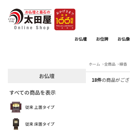
お仏壇
お位牌
お仏像
モダン 上置タイプ
モダン 床置タイプ
従来 上置タイプ
従来 床置タイプ
仏壇置台
過去帳・見台
モダン位牌
塗り位牌
唐木位牌
仏壇用掛
仏具セッ
仏具
墓参
お
リ
念
ホーム
全商品
線香
お仏壇
18件
の商品がござ
すべての商品を表示
従来 上置タイプ
従来 床置タイプ