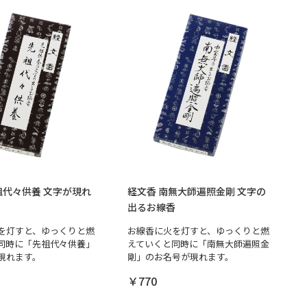
祖代々供養 文字が現れ
経文香 南無大師遍照金剛 文字の
出るお線香
を灯すと、ゆっくりと燃
お線香に火を灯すと、ゆっくりと燃
同時に「先祖代々供養」
えていくと同時に「南無大師遍照金
現れます。
剛」のお名号が現れます。
￥770