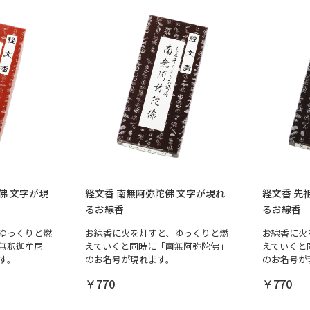
佛 文字が現
経文香 南無阿弥陀佛 文字が現れ
経文香 先
るお線香
るお線香
ゆっくりと燃
お線香に火を灯すと、ゆっくりと燃
お線香に火
無釈迦牟尼
えていくと同時に「南無阿弥陀佛」
えていくと
す。
のお名号が現れます。
のお名号が
￥770
￥770