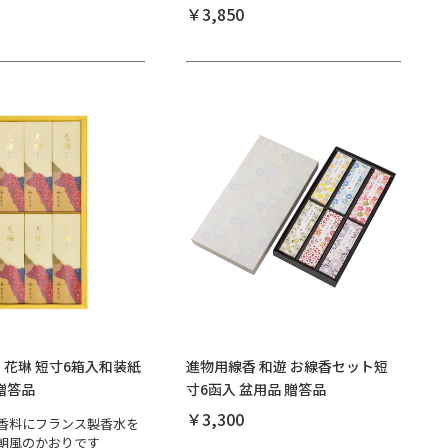
￥3,850
 花琳 短寸6箱入和装紙
進物用線香 和遊 お線香セット短
 贈答品
寸6函入 盆用品 贈答品
￥3,300
香料にフランス製香水を
朝風のかおりです