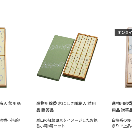
オンラ
箱入 盆用品
進物用線香 京にしき紙箱入 盆用
進物用線香
品 贈答品
用品 贈答
線香小箱8箱
嵐山の紅葉風景をイメージしたお線
白檀系の優
香小箱8箱セット
きりで上品