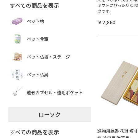
すべての商品を表示
ギフトにぴったりなお
クです。
ペット棺
￥2,860
ペット骨壷
ペット仏壇・ステージ
ペット仏具
遺骨カプセル・遺毛ポケット
ローソク
進物用線香 花琳 短寸
すべての商品を表示
箱 盆用品 贈答品