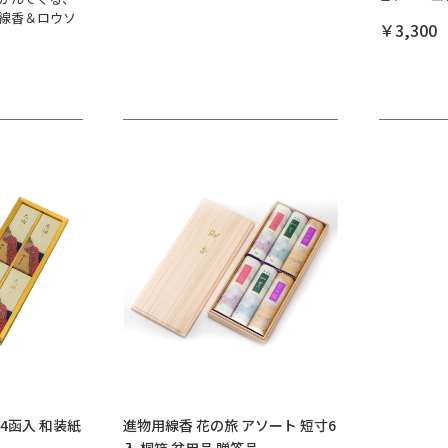
線香＆ロウソ
お買い物を続ける
カートへ進む
￥3,300
4函入 和装紙
進物用線香 花の旅 アソート 短寸6
入 桐箱 盆用品 贈答品