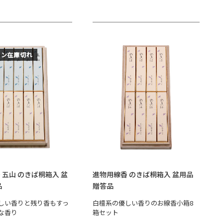
イン在庫切れ
 五山 のきば桐箱入 盆
進物用線香 のきば桐箱入 盆用品
品
贈答品
しい香りと残り香もすっ
白檀系の優しい香りのお線香小箱8
な香り
箱セット