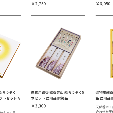
￥2,750
￥6,050
＆ろうそく
進物用線香 銘香芝山 絵ろうそく5
進物用線香
フトセット A
本セット 盆用品 贈答品
箱 盆用品
￥3,300
天然香木・
合わせた王
かんでくる、