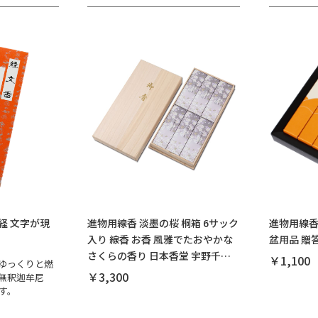
経 文字が現
進物用線香 淡墨の桜 桐箱 6サック
進物用線香
入り 線香 お香 風雅でたおやかな
盆用品 贈
さくらの香り 日本香堂 宇野千代
￥1,100
ゆっくりと燃
ブランド 煙が少ない 贈答品 盆用
￥3,300
無釈迦牟尼
品
す。