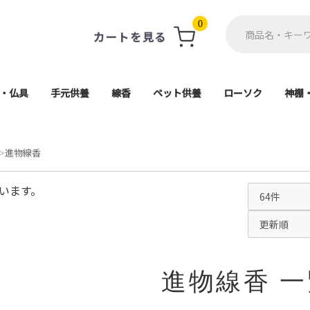
0
カートを見る
・仏具
手元供養
線香
ペット供養
ローソク
神棚
軸・掛軸台
ト(具足)
単品
用品
仏像
ン
珠
供養ステージ
アクセサリー
ミニ骨壺
一般用線香
ミニ寸線香
進物線香
お香
遺骨カプセル・遺毛ポケ
ペット仏壇・ステージ
ペット骨壷
ペット仏具
ペット棺
進物用ローソク
一般ローソク
好物ローソク
神
神
高月・霊具膳・供物皿
電子線香・蝋燭
各宗派ご本尊
香炉・香炉灰
防炎マット
その他仏具
導師布団
茶湯器
仏器膳
仏器
花瓶
造花
経机
5,000円以上
1,000円〜
2,000円〜
3,000円〜
4,000円〜
座釈迦(曹洞宗・臨
座弥陀(天台宗・浄土
大日如来(真言宗
舟立弥陀(浄土宗
日蓮上人(日蓮宗
ット
進物線香
天台宗)
います。
進物線香 一