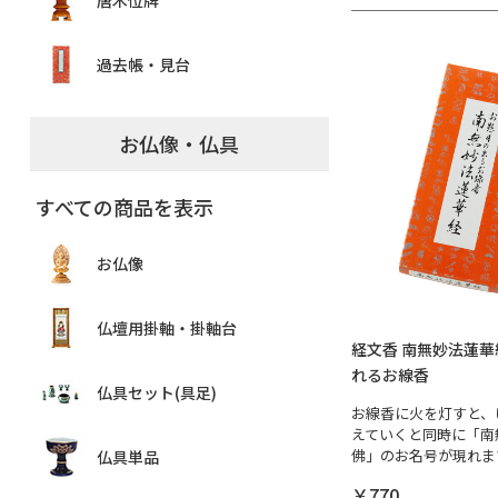
唐木位牌
過去帳・見台
お仏像・仏具
すべての商品を表示
お仏像
仏壇用掛軸・掛軸台
経文香 南無妙法蓮華
れるお線香
仏具セット(具足)
お線香に火を灯すと、
えていくと同時に「南
佛」のお名号が現れま
仏具単品
￥770