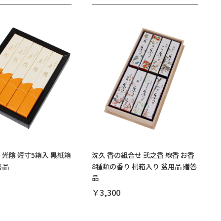
 光陰 短寸5箱入 黒紙箱
沈久 香の組合せ 弐之香 線香 お香
答品
8種類の香り 桐箱入り 盆用品 贈答
品
￥3,300