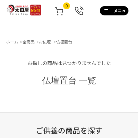
0
0120-
267-
160
通
話
ホーム
全商品
お仏壇
仏壇置台
無
料
10:00~17:00/
お探しの商品は見つかりませんでした
土
日
祝
仏壇置台 一覧
も
営
業
ご供養の商品を探す