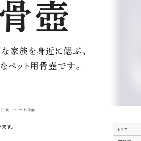
ト供養
ペット骨壷
います。