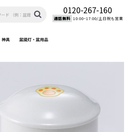
0120-267-160
通話無料
10:00~17:00/土日祝も営業
・神具
盆提灯・盆用品
棚
具
盆提灯
盆用品
モダン型神棚
伝統型神棚
家紋入り置型提灯
家紋入り大内行灯
モダン提灯
新型提灯
吊り提灯
霊前灯
済宗・
宗)
)
)
)