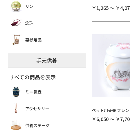
リン
￥1,265 ～ ￥4,07
念珠
墓参用品
手元供養
すべての商品を表示
ミニ骨壺
アクセサリー
ペット用骨壺 フレ
￥6,050 ～ ￥7,70
供養ステージ