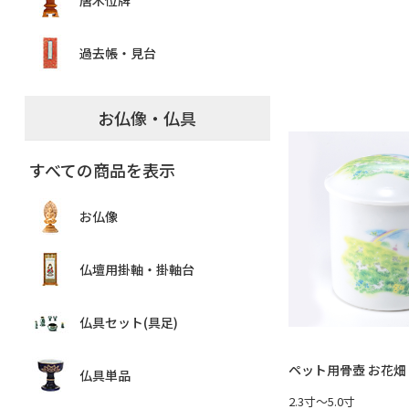
唐木位牌
過去帳・見台
お仏像・仏具
すべての商品を表示
お仏像
仏壇用掛軸・掛軸台
仏具セット(具足)
ペット用骨壺 お花畑
仏具単品
2.3寸～5.0寸