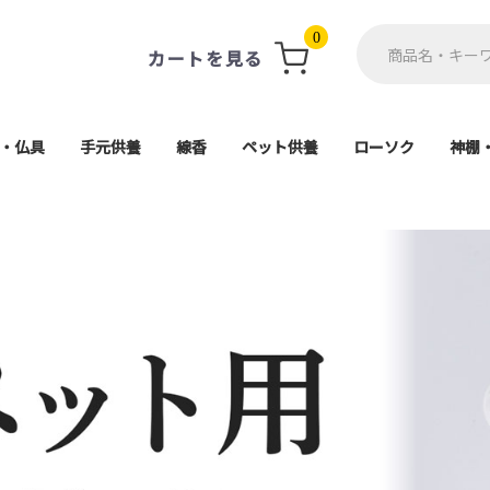
0
カートを見る
・仏具
手元供養
線香
ペット供養
ローソク
神棚
軸・掛軸台
ト(具足)
単品
用品
仏像
ン
珠
供養ステージ
アクセサリー
ミニ骨壺
一般用線香
ミニ寸線香
進物線香
お香
遺骨カプセル・遺毛ポケ
ペット仏壇・ステージ
ペット骨壷
ペット仏具
ペット棺
進物用ローソク
一般ローソク
好物ローソク
神
神
高月・霊具膳・供物皿
電子線香・蝋燭
各宗派ご本尊
香炉・香炉灰
防炎マット
その他仏具
導師布団
茶湯器
仏器膳
仏器
花瓶
造花
経机
5,000円以上
1,000円〜
2,000円〜
3,000円〜
4,000円〜
座釈迦(曹洞宗・臨
座弥陀(天台宗・浄土
大日如来(真言宗
舟立弥陀(浄土宗
日蓮上人(日蓮宗
ット
天台宗)