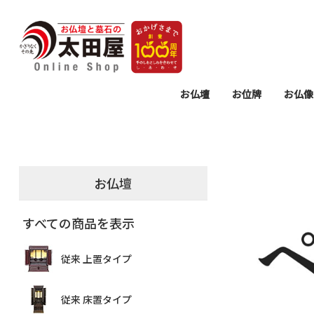
お仏壇
お位牌
お仏像
モダン 上置タイプ
モダン 床置タイプ
従来 上置タイプ
従来 床置タイプ
仏壇置台
過去帳・見台
モダン位牌
塗り位牌
唐木位牌
仏壇用掛
仏具セッ
仏具
墓参
お
リ
念
お仏壇
すべての商品を表示
従来 上置タイプ
従来 床置タイプ