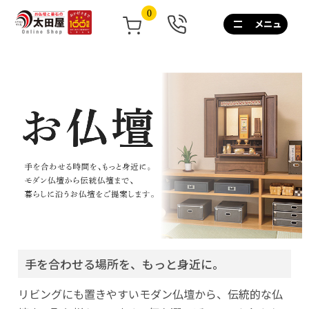
0
0120-
267-
160
通
話
無
料
10:00~17:00/
土
日
祝
も
営
業
手を合わせる場所を、もっと身近に。
リビングにも置きやすいモダン仏壇から、伝統的な仏