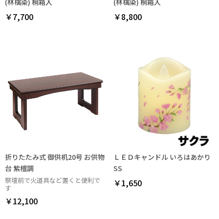
(林檎染) 桐箱入
(林檎染) 桐箱入
￥7,700
￥8,800
折りたたみ式 御供机20号 お供物
ＬＥＤキャンドル いろはあかり
台 紫檀調
SS
祭壇前で火道具など置くと便利で
￥1,650
す
￥12,100