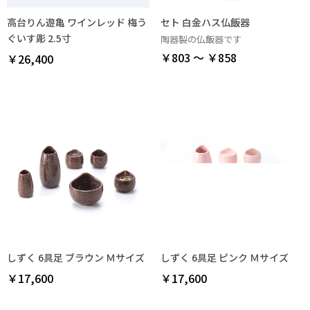
高台りん遊亀 ワインレッド 梅う
セト 白金ハス仏飯器
ぐいす彫 2.5寸
陶器製の仏飯器です
￥803 ～ ￥858
￥26,400
しずく 6具足 ブラウン Ｍサイズ
しずく 6具足 ピンク Ｍサイズ
￥17,600
￥17,600