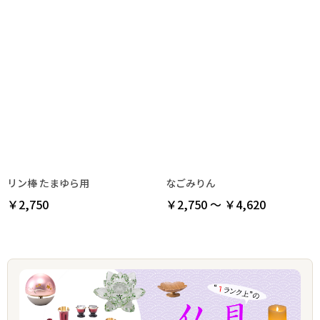
リン棒 たまゆら用
なごみりん
￥2,750
￥2,750 ～ ￥4,620