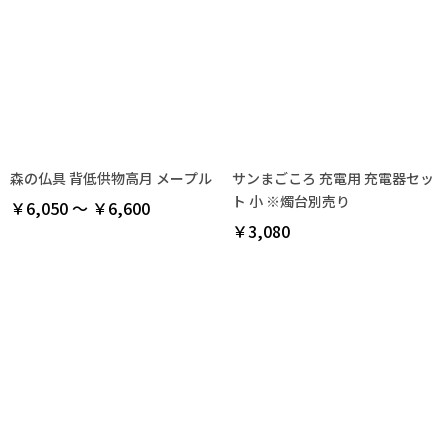
森の仏具 背低供物高月 メープル
サンまごころ 充電用 充電器セッ
ト 小 ※燭台別売り
￥6,050 ～ ￥6,600
￥3,080