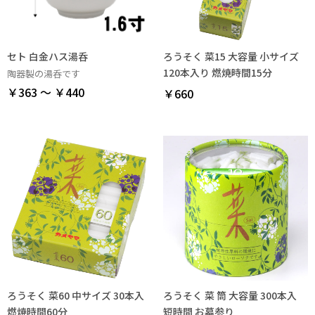
セト 白金ハス湯呑
ろうそく 菜15 大容量 小サイズ
120本入り 燃焼時間15分
陶器製の湯呑です
￥363 ～ ￥440
￥660
ろうそく 菜60 中サイズ 30本入
ろうそく 菜 筒 大容量 300本入
燃焼時間60分
短時間 お墓参り