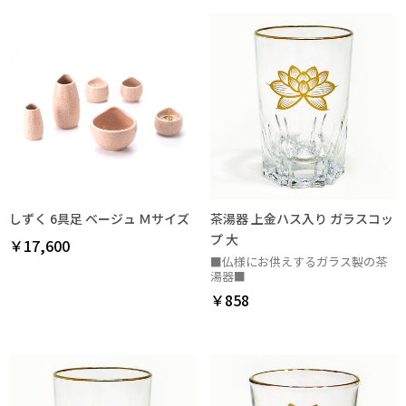
しずく 6具足 ベージュ Ｍサイズ
茶湯器 上金ハス入り ガラスコッ
プ 大
￥17,600
■仏様にお供えするガラス製の茶
湯器■
￥858