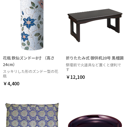
花瓶 鉄仙ズンドー8寸 （高さ
折りたたみ式 御供机20号 黒檀調
24cm）
祭壇前で火道具など置くと便利で
す
スッキリした形のズンドー型の花
瓶
￥12,100
￥4,400