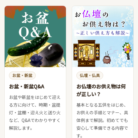
お盆・新盆
仏壇・仏具
お盆・新盆Q&A
お仏壇のお供え物は何
が正しい？
お盆や新盆をはじめて迎え
る方に向けて、時期・盆提
基本となる五供をはじめ、
灯・盆棚・迎え火と送り火
お供えの手順とマナー、具
など、Q&Aでわかりやすく
体例まで解説。初めてでも
解説します。
安心して準備できる内容で
す。