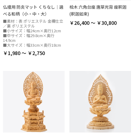
仏壇用 防炎マット くちなし｜選
桧木 六角台座 唐草光背 座釈迦
べる和柄（小・中・大）
(釈迦如来)
■素材：表 ポリエステル 金襴仕立
￥26,400 ～ ￥30,800
／裏 ポリエステル
■小サイズ：幅24cm×奥行12cm
■中サイズ：幅29.8cm×奥行
14.9cm
■大サイズ：幅33cm×奥行18cm
￥1,980 ～ ￥2,750