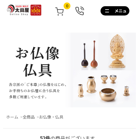
0
0120-
267-
160
通
話
無
料
10:00~17:00/
土
日
祝
も
営
業
ホーム
全商品
お仏像・仏具
52件
の商品がございます。