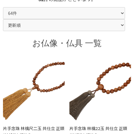
お仏像・仏具 一覧
片手念珠 林檎尺二玉 共仕立 正頭
片手念珠 林檎22玉 共仕立 正頭