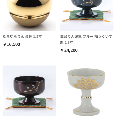
たまゆらりん 金色 1.8寸
高台りん遊亀 ブルー 梅うぐいす
彫 2.3寸
￥16,500
￥24,200