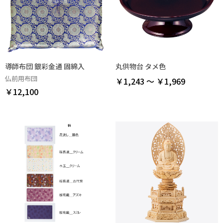
導師布団 銀彩金通 固綿入
丸供物台 タメ色
仏前用布団
￥1,243 ～ ￥1,969
￥12,100