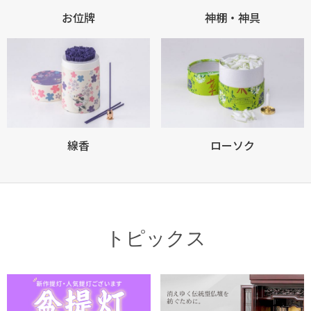
お位牌
神棚・神具
線香
ローソク
トピックス