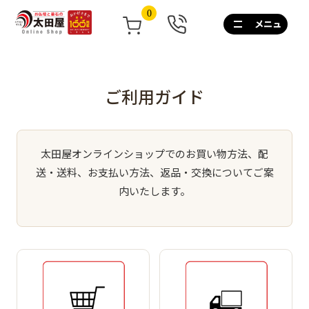
0
0120-
267-
160
通
話
ご利用ガイド
無
料
10:00~17:00/
土
太田屋オンラインショップでのお買い物方法、配
日
送・送料、お支払い方法、返品・交換についてご案
祝
も
内いたします。
営
業