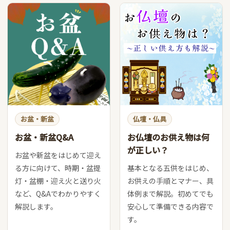
お盆・新盆
仏壇・仏具
お盆・新盆Q&A
お仏壇のお供え物は何
が正しい？
お盆や新盆をはじめて迎え
る方に向けて、時期・盆提
基本となる五供をはじめ、
灯・盆棚・迎え火と送り火
お供えの手順とマナー、具
など、Q&Aでわかりやすく
体例まで解説。初めてでも
解説します。
安心して準備できる内容で
す。