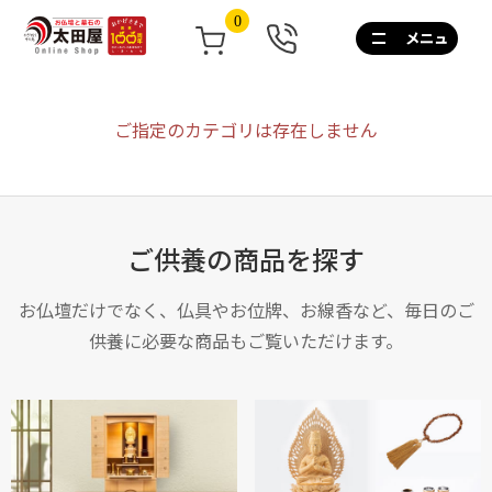
0
0120-
267-
160
通
ご指定のカテゴリは存在しません
話
無
料
10:00~17:00/
土
ご供養の商品を探す
日
祝
も
お仏壇だけでなく、仏具やお位牌、お線香など、毎日のご
営
供養に必要な商品もご覧いただけます。
業