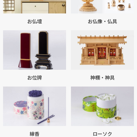
お仏壇
お仏像・仏具
お位牌
神棚・神具
線香
ローソク