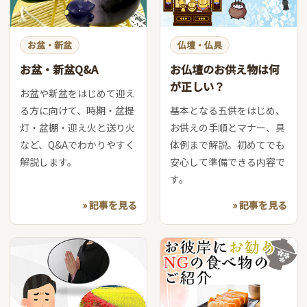
お盆・新盆
仏壇・仏具
お盆・新盆Q&A
お仏壇のお供え物は何
が正しい？
お盆や新盆をはじめて迎え
る方に向けて、時期・盆提
基本となる五供をはじめ、
灯・盆棚・迎え火と送り火
お供えの手順とマナー、具
など、Q&Aでわかりやすく
体例まで解説。初めてでも
解説します。
安心して準備できる内容で
す。
» 記事を見る
» 記事を見る