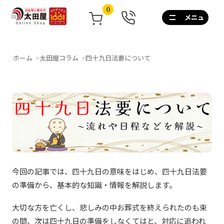
0
0120-
267-
160
通
ホーム
太田屋コラム
四十九日法要について
話
無
料
10:00~17:00/
土
日
祝
も
営
業
今回の記事では、四十九日の意味をはじめ、四十九日法要
の準備から、基本的な知識・情報を解説します。
大切な方を亡くし、悲しみの中お葬式を終えられたのも束
の間、次は四十九日の準備をしなくてはと、対応に追われ