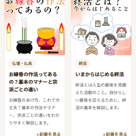
仏壇・仏具
終活
お線香の作法ってある
いまからはじめる終活
の？基本のマナーと宗
終活とは人生の最後を見据
派ごとの違い
えた活動のこと。自分らし
お線香のあげ方、これで大
い最後を迎えるために、終
丈夫？基本の作法やマナ
活の基本を解説します。
ー、宗派ごとの違いをわか
りやすく解説します。
» 記事を見る
» 記事を見る