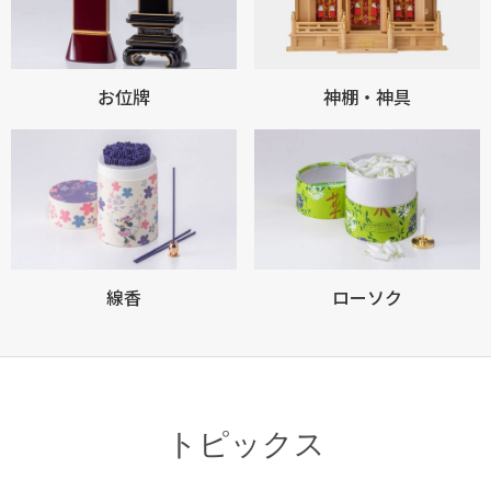
お位牌
神棚・神具
線香
ローソク
トピックス