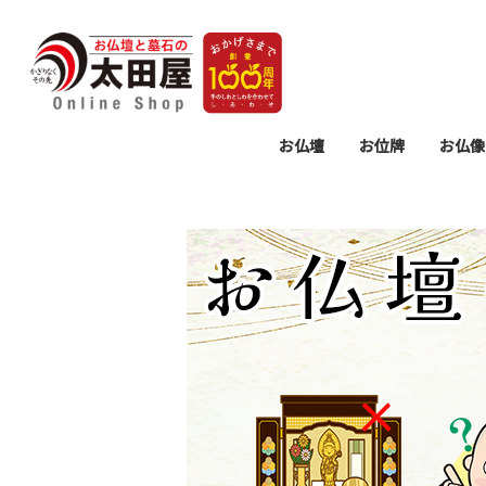
お仏壇
お位牌
お仏像
モダン 上置タイプ
モダン 床置タイプ
従来 上置タイプ
従来 床置タイプ
仏壇置台
過去帳・見台
モダン位牌
塗り位牌
唐木位牌
仏壇用掛
仏具セッ
仏具
墓参
お
リ
念