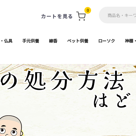
0
カートを見る
・仏具
手元供養
線香
ペット供養
ローソク
神棚
軸・掛軸台
ト(具足)
単品
用品
仏像
ン
珠
供養ステージ
アクセサリー
ミニ骨壺
一般用線香
ミニ寸線香
進物線香
お香
遺骨カプセル・遺毛ポケ
ペット仏壇・ステージ
ペット骨壷
ペット仏具
ペット棺
進物用ローソク
一般ローソク
好物ローソク
神
神
高月・霊具膳・供物皿
電子線香・蝋燭
各宗派ご本尊
香炉・香炉灰
防炎マット
その他仏具
導師布団
茶湯器
仏器膳
仏器
花瓶
造花
経机
5,000円以上
1,000円〜
2,000円〜
3,000円〜
4,000円〜
座釈迦(曹洞宗・臨
座弥陀(天台宗・浄土
大日如来(真言宗
舟立弥陀(浄土宗
日蓮上人(日蓮宗
ット
天台宗)