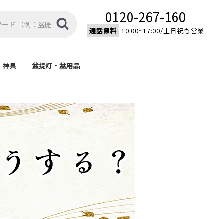
0120-267-160
通話無料
10:00~17:00/土日祝も営業
・神具
盆提灯・盆用品
棚
具
盆提灯
盆用品
モダン型神棚
伝統型神棚
家紋入り置型提灯
家紋入り大内行灯
モダン提灯
新型提灯
吊り提灯
霊前灯
済宗・
宗)
)
)
)