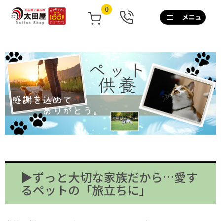
0
0120-
267-
160
通
話
無
料
10:00~17:00/
土
日
祝
も
営
業
▶ずっと大切な家族だから…愛す
るペットの「旅立ちに」