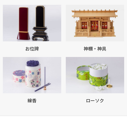
お位牌
神棚・神具
線香
ローソク