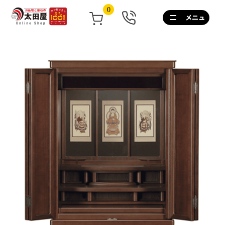
0
0120-
267-
160
通
話
無
料
10:00~17:00/
土
日
祝
も
営
業