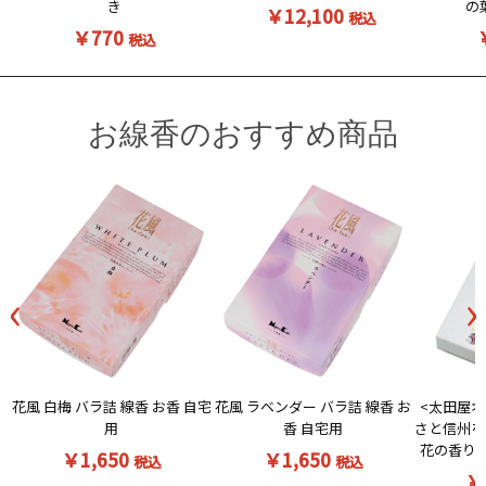
き
の
￥12,100
税込
￥770
税込
お線香のおすすめ商品
‹
›
花風 白梅 バラ詰 線香 お香 自宅
<太田屋オ
花風 ラベンダー バラ詰 線香 お
用
さと信州を
香 自宅用
花の香りの
￥1,650
￥1,650
税込
税込
￥