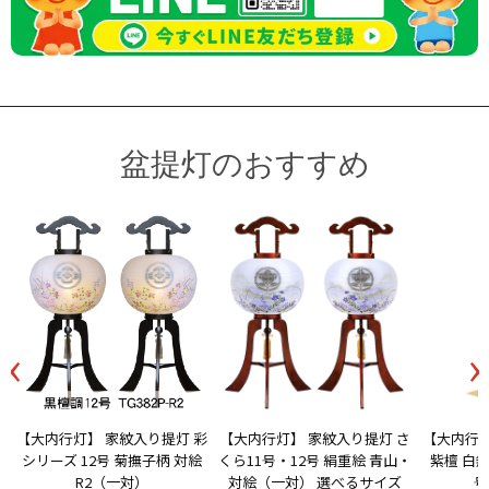
盆提灯のおすすめ
‹
›
【大内行灯】 家紋入り提灯 彩
【大内行灯】 家紋入り提灯 さ
【大内行灯
シリーズ 12号 菊撫子柄 対絵
くら11号・12号 絹重絵 青山・
紫檀 白無
R2（一対）
対絵（一対） 選べるサイズ
号