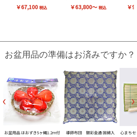
￥67,100
￥63,800～
￥9
税込
税込
お盆用品の準備はお済みですか？
‹
›
お盆用品 ほおずき5ヶ縄1.2ｍ付
導師布団 銀彩金通 固綿入
心まちセ