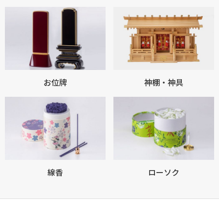
お位牌
神棚・神具
線香
ローソク