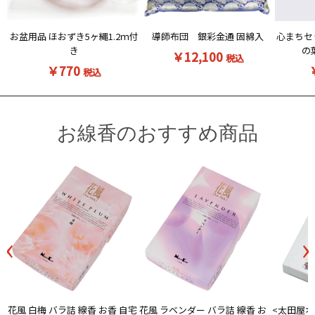
お盆用品 ほおずき5ヶ縄1.2ｍ付
導師布団 銀彩金通 固綿入
心まちセ
き
の
￥12,100
税込
￥770
税込
お線香のおすすめ商品
‹
›
花風 白梅 バラ詰 線香 お香 自宅
<太田屋オ
花風 ラベンダー バラ詰 線香 お