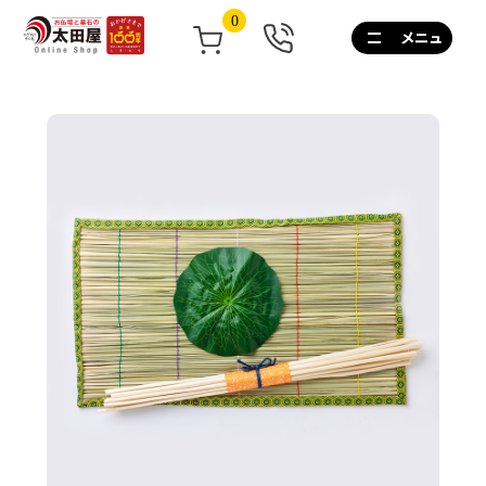
0
0120-
267-
160
通
話
無
料
10:00~17:00/
土
日
祝
も
営
業