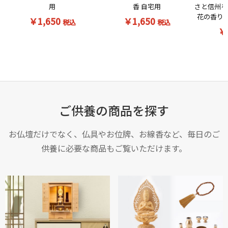
用
さと信州を
香 自宅用
花の香りの
￥1,650
￥1,650
税込
税込
￥
ご供養の商品を探す
お仏壇だけでなく、仏具やお位牌、お線香など、毎日のご
供養に必要な商品もご覧いただけます。