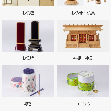
お仏壇
お仏像・仏具
お買い物を続ける
カートへ進む
お位牌
神棚・神具
線香
ローソク