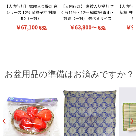
【大内行灯】 家紋入り提灯 彩
【大内行灯】 家紋入り提灯 さ
【大内行灯
シリーズ 12号 菊撫子柄 対絵
くら11号・12号 絹重絵 青山・
紫檀 白無
R2（一対）
対絵（一対） 選べるサイズ
号
￥67,100
￥63,800～
￥9
税込
税込
お盆用品の準備はお済みですか？
‹
›