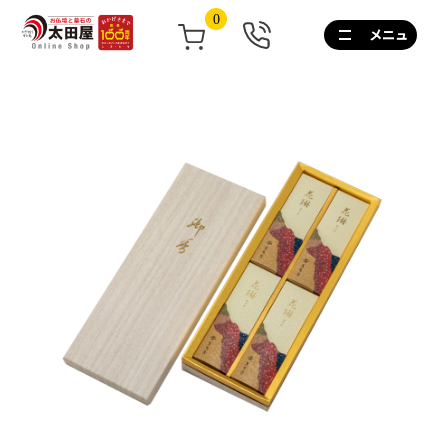
0
0120-
267-
160
通
話
無
料
10:00~17:00/
土
日
祝
も
営
業