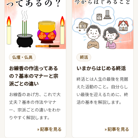
仏壇・仏具
終活
お線香の作法ってある
いまからはじめる終活
の？基本のマナーと宗
終活とは人生の最後を見据
派ごとの違い
えた活動のこと。自分らし
お線香のあげ方、これで大
い最後を迎えるために、終
丈夫？基本の作法やマナ
活の基本を解説します。
ー、宗派ごとの違いをわか
りやすく解説します。
» 記事を見る
» 記事を見る