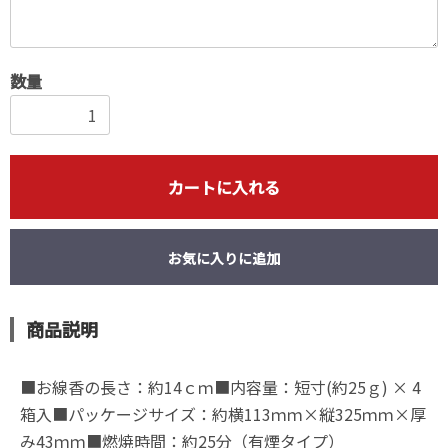
数量
カートに入れる
お気に入りに追加
商品説明
■お線香の長さ：約14ｃｍ■内容量：短寸(約25ｇ) × 4
箱入■パッケージサイズ：約横113ｍｍ×縦325ｍｍ×厚
み43ｍｍ■燃焼時間：約25分（有煙タイプ）