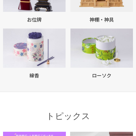
お位牌
神棚・神具
線香
ローソク
トピックス