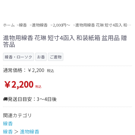
ホーム
線香
進物線香
2,000円〜
進物用線香 花琳 短寸4函入 和装紙箱 盆用品 贈答品
進物用線香 花琳 短寸4函入 和装紙箱 盆用品 贈
答品
線香・ローソク
お香
ご進物
通常価格：￥2,200
税込
￥2,200
税込
🚚発送日目安：3～4日後
関連カテゴリ
線香
線香
＞
進物線香