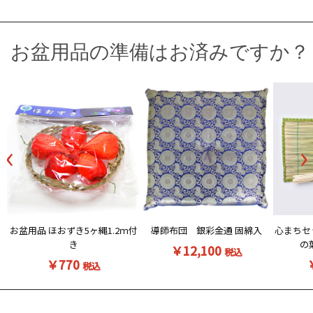
お盆用品の準備はお済みですか？
‹
›
お盆用品 ほおずき5ヶ縄1.2ｍ付
導師布団 銀彩金通 固綿入
心まちセ
き
の
￥12,100
税込
￥770
税込