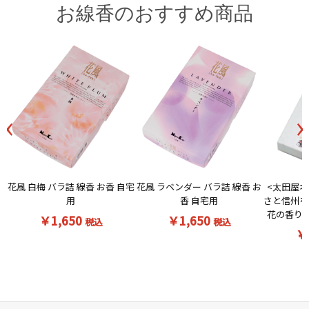
お線香のおすすめ商品
‹
›
花風 白梅 バラ詰 線香 お香 自宅
<太田屋オ
花風 ラベンダー バラ詰 線香 お
用
さと信州を
香 自宅用
花の香りの
￥1,650
￥1,650
税込
税込
￥