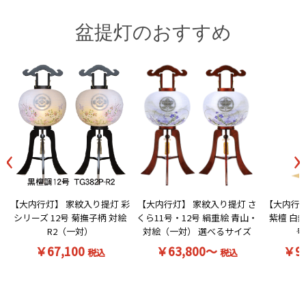
盆提灯のおすすめ
‹
›
【大内行灯】 家紋入り提灯 彩
【大内行灯】 家紋入り提灯 さ
【大内行灯
シリーズ 12号 菊撫子柄 対絵
くら11号・12号 絹重絵 青山・
紫檀 白無
R2（一対）
対絵（一対） 選べるサイズ
号
￥67,100
￥63,800～
￥9
税込
税込