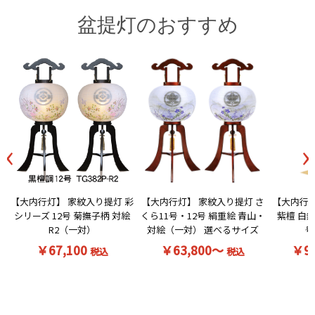
盆提灯のおすすめ
‹
›
【大内行灯】 家紋入り提灯 彩
【大内行灯】 家紋入り提灯 さ
【大内行灯
シリーズ 12号 菊撫子柄 対絵
くら11号・12号 絹重絵 青山・
紫檀 白無
R2（一対）
対絵（一対） 選べるサイズ
号
￥67,100
￥63,800～
￥9
税込
税込