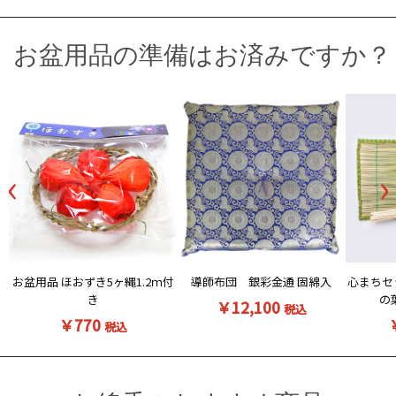
お盆用品の準備はお済みですか？
‹
›
お盆用品 ほおずき5ヶ縄1.2ｍ付
導師布団 銀彩金通 固綿入
心まちセ
き
の
￥12,100
税込
￥770
税込