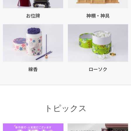
お位牌
神棚・神具
お買い物を続ける
カートへ進む
線香
ローソク
トピックス