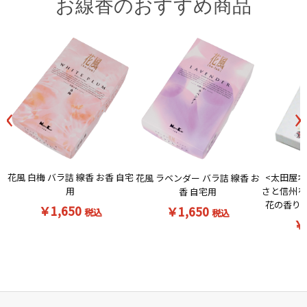
お線香のおすすめ商品
‹
›
花風 白梅 バラ詰 線香 お香 自宅
<太田屋オ
花風 ラベンダー バラ詰 線香 お
用
さと信州を
香 自宅用
花の香りの
￥1,650
￥1,650
税込
税込
￥