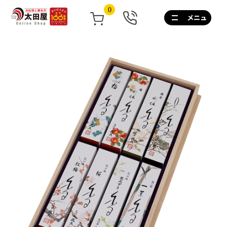
0
0120-
267-
160
通
話
無
料
10:00~17:00/
土
日
祝
も
営
業