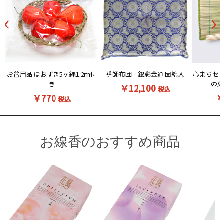
‹
›
お盆用品 ほおずき5ヶ縄1.2ｍ付
導師布団 銀彩金通 固綿入
心まちセ
き
の
￥12,100
税込
￥770
税込
お線香のおすすめ商品