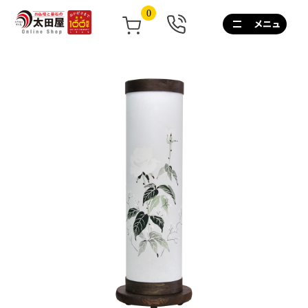
0
0120-
267-
160
通
話
無
料
10:00~17:00/
土
日
祝
も
営
業