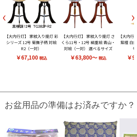
‹
›
【大内行灯】 家紋入り提灯 彩
【大内行灯】 家紋入り提灯 さ
【大内行灯
シリーズ 12号 菊撫子柄 対絵
くら11号・12号 絹重絵 青山・
紫檀 白無
R2（一対）
対絵（一対） 選べるサイズ
号
￥67,100
￥63,800～
￥9
税込
税込
お盆用品の準備はお済みですか？