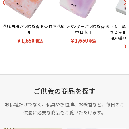
‹
›
お買い物を続ける
カートへ進む
花風 白梅 バラ詰 線香 お香 自宅
<太田屋オ
花風 ラベンダー バラ詰 線香 お
用
さと信州を
香 自宅用
花の香りの
￥1,650
￥1,650
税込
税込
￥
ご供養の商品を探す
お仏壇だけでなく、仏具やお位牌、お線香など、毎日のご
供養に必要な商品もご覧いただけます。