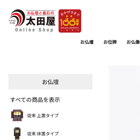
お仏壇
お位牌
お仏像
モダン 上置タイプ
モダン 床置タイプ
従来 上置タイプ
従来 床置タイプ
仏壇置台
過去帳・見台
モダン位牌
塗り位牌
唐木位牌
仏壇用掛
仏具セッ
仏具
墓参
お
リ
念
お仏壇
すべての商品を表示
従来 上置タイプ
従来 床置タイプ