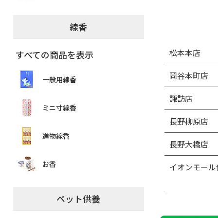
線香
松本本店
すべての商品を表示
岡谷本町店
一般用線香
諏訪店
ミニ寸線香
長野柳原店
進物線香
長野大橋店
お香
イオンモール
ペット供養