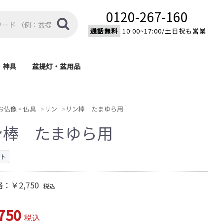
0120-267-160
通話無料
10:00~17:00/土日祝も営業
・神具
盆提灯・盆用品
棚
具
盆提灯
盆用品
モダン型神棚
伝統型神棚
家紋入り置型提灯
家紋入り大内行灯
モダン提灯
新型提灯
吊り提灯
霊前灯
済宗・
宗)
)
)
)
お仏像・仏具
リン
リン棒 たまゆら用
ン棒 たまゆら用
ット
格：
￥2,750
税込
750
税込