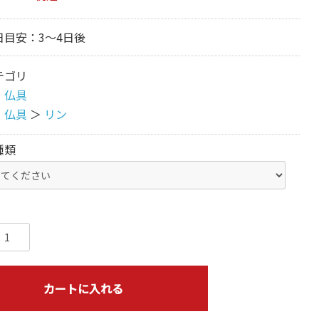
日目安：3～4日後
テゴリ
・仏具
・仏具
＞
リン
種類
カートに入れる