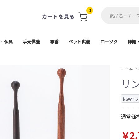
0
カートを見る
・仏具
手元供養
線香
ペット供養
ローソク
神棚
軸・掛軸台
ト(具足)
単品
用品
仏像
ン
珠
供養ステージ
アクセサリー
ミニ骨壺
一般用線香
ミニ寸線香
進物線香
お香
遺骨カプセル・遺毛ポケ
ペット仏壇・ステージ
ペット骨壷
ペット仏具
ペット棺
進物用ローソク
一般ローソク
好物ローソク
神
神
高月・霊具膳・供物皿
電子線香・蝋燭
各宗派ご本尊
香炉・香炉灰
防炎マット
その他仏具
導師布団
茶湯器
仏器膳
仏器
花瓶
造花
経机
5,000円以上
1,000円〜
2,000円〜
3,000円〜
4,000円〜
座釈迦(曹洞宗・臨
座弥陀(天台宗・浄土
大日如来(真言宗
舟立弥陀(浄土宗
日蓮上人(日蓮宗
ット
天台宗)
ホーム
リ
仏具セ
通常価
￥2,