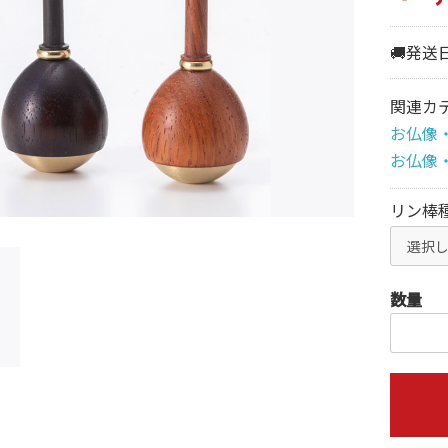
🚚発送
関連カ
お仏像
お仏像
リン棒
数量