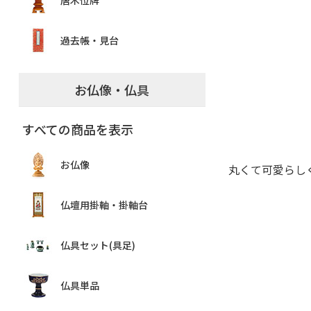
唐木位牌
過去帳・見台
お仏像・仏具
すべての商品を表示
お仏像
丸くて可愛らし
仏壇用掛軸・掛軸台
仏具セット(具足)
仏具単品