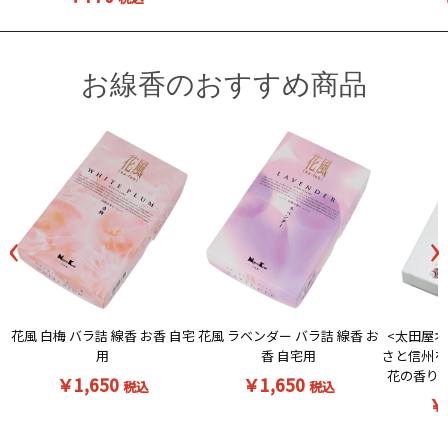
お線香のおすすめ商品
‹
›
花風 白梅 バラ詰 線香 お香 自宅
<太田屋オ
花風 ラベンダー バラ詰 線香 お
用
さと信州を
香 自宅用
花の香りの
￥1,650
￥1,650
税込
税込
￥