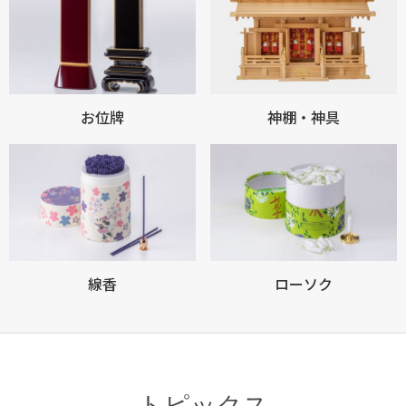
お位牌
神棚・神具
お買い物を続ける
カートへ進む
線香
ローソク
トピックス