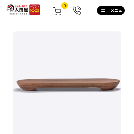
0
0120-
267-
160
通
話
無
料
10:00~17:00/
土
日
祝
も
営
業