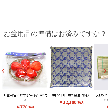
お盆用品の準備はお済みですか？
‹
›
お盆用品 ほおずき5ヶ縄1.2ｍ付
導師布団 銀彩金通 固綿入
心まちセ
き
の
￥12,100
税込
￥770
税込