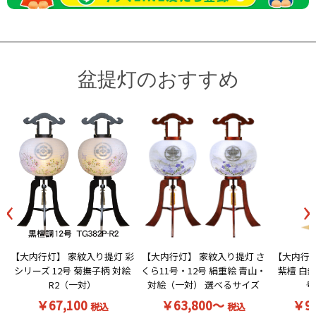
盆提灯のおすすめ
‹
›
【大内行灯】 家紋入り提灯 彩
【大内行灯】 家紋入り提灯 さ
【大内行灯
シリーズ 12号 菊撫子柄 対絵
くら11号・12号 絹重絵 青山・
紫檀 白無
R2（一対）
対絵（一対） 選べるサイズ
号
￥67,100
￥63,800～
￥9
税込
税込