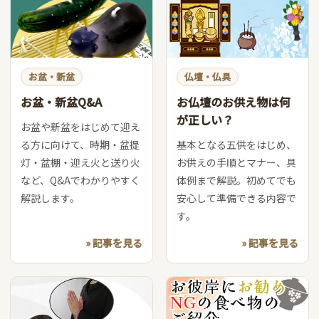
お盆・新盆
仏壇・仏具
お盆・新盆Q&A
お仏壇のお供え物は何
が正しい？
お盆や新盆をはじめて迎え
る方に向けて、時期・盆提
基本となる五供をはじめ、
灯・盆棚・迎え火と送り火
お供えの手順とマナー、具
など、Q&Aでわかりやすく
体例まで解説。初めてでも
解説します。
安心して準備できる内容で
す。
» 記事を見る
» 記事を見る