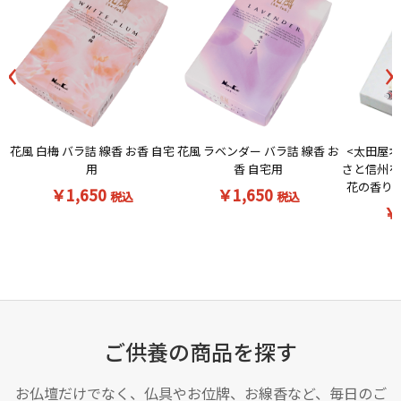
‹
›
花風 白梅 バラ詰 線香 お香 自宅
<太田屋オ
花風 ラベンダー バラ詰 線香 お
用
さと信州を
香 自宅用
花の香りの
￥1,650
￥1,650
税込
税込
￥
ご供養の商品を探す
お仏壇だけでなく、仏具やお位牌、お線香など、毎日のご