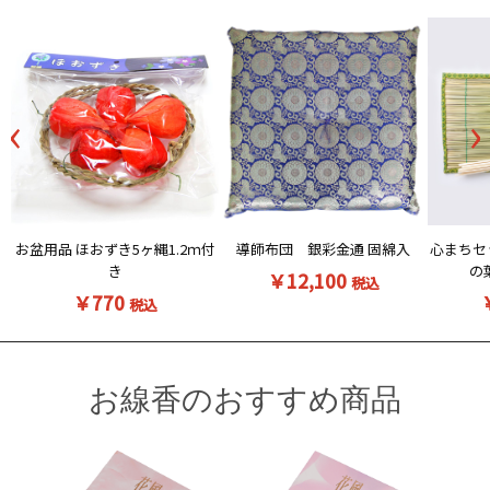
‹
›
お盆用品 ほおずき5ヶ縄1.2ｍ付
導師布団 銀彩金通 固綿入
心まちセ
き
の
￥12,100
税込
￥770
税込
お線香のおすすめ商品