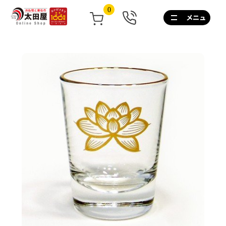
0
0120-
267-
160
通
話
無
料
10:00~17:00/
土
日
祝
も
営
業