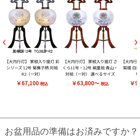
‹
›
【大内行灯】 家紋入り提灯 彩
【大内行灯】 家紋入り提灯 さ
【大内行灯
シリーズ 12号 菊撫子柄 対絵
くら11号・12号 絹重絵 青山・
紫檀 白無
R2（一対）
対絵（一対） 選べるサイズ
号
￥67,100
￥63,800～
￥9
税込
税込
お盆用品の準備はお済みですか？