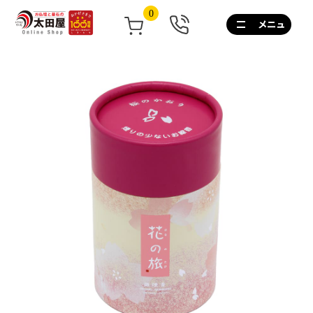
0
0120-
267-
160
通
話
無
料
10:00~17:00/
土
日
祝
も
営
業