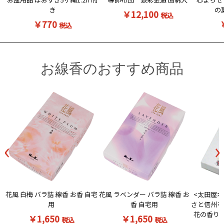
き
の
￥12,100
税込
￥770
税込
お線香のおすすめ商品
‹
›
花風 白梅 バラ詰 線香 お香 自宅
<太田屋オ
花風 ラベンダー バラ詰 線香 お
用
さと信州を
香 自宅用
花の香りの
￥1,650
￥1,650
税込
税込