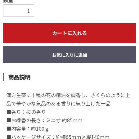
カートに入れる
お気に入りに追加
商品説明
漢方生薬に十種の花の精油を調香し、さくらのように上
品で華やかな気品のある香りに練り上げた一品
■香り：桜の香り
■お線香の長さ：ミニ寸 約85ｍｍ
■内容量：約100ｇ
■パッケージサイズ：約横65ｍｍ×縦140ｍｍ