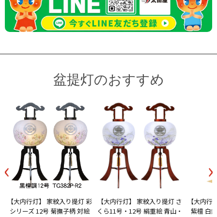
盆提灯のおすすめ
‹
›
【大内行灯】 家紋入り提灯 彩
【大内行灯】 家紋入り提灯 さ
【大内行灯
シリーズ 12号 菊撫子柄 対絵
くら11号・12号 絹重絵 青山・
紫檀 白無