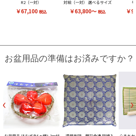
R2（一対）
対絵（一対） 選べるサイズ
号
￥67,100
￥63,800～
￥9
税込
税込
お盆用品の準備はお済みですか？
‹
›
お盆用品 ほおずき5ヶ縄1.2ｍ付
導師布団 銀彩金通 固綿入
心まちセ