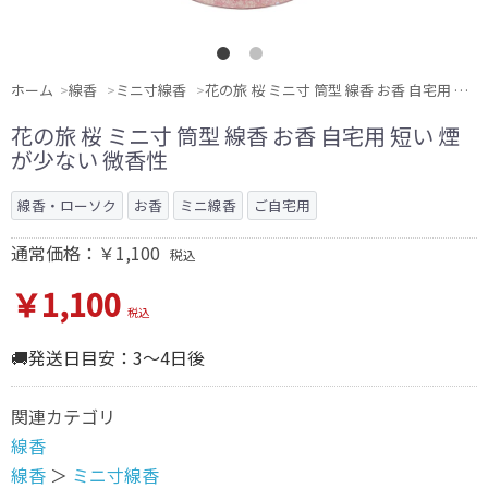
ホーム
線香
ミニ寸線香
花の旅 桜 ミニ寸 筒型 線香 お香 自宅用 短い 煙が少ない 微香性
花の旅 桜 ミニ寸 筒型 線香 お香 自宅用 短い 煙
が少ない 微香性
線香・ローソク
お香
ミニ線香
ご自宅用
通常価格：￥1,100
税込
￥1,100
税込
🚚発送日目安：3～4日後
関連カテゴリ
線香
線香
＞
ミニ寸線香