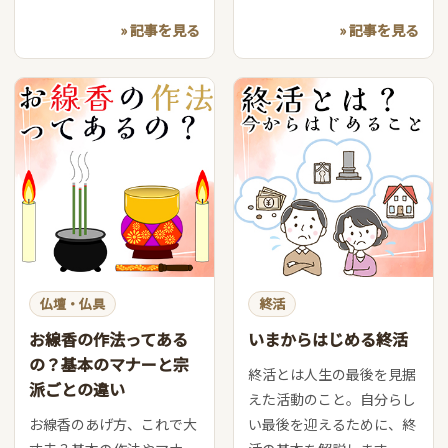
» 記事を見る
» 記事を見る
仏壇・仏具
終活
お線香の作法ってある
いまからはじめる終活
の？基本のマナーと宗
終活とは人生の最後を見据
派ごとの違い
えた活動のこと。自分らし
お線香のあげ方、これで大
い最後を迎えるために、終