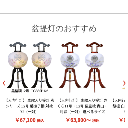
盆提灯のおすすめ
‹
›
【大内行灯】 家紋入り提灯 彩
【大内行灯】 家紋入り提灯 さ
【大内行灯
シリーズ 12号 菊撫子柄 対絵
くら11号・12号 絹重絵 青山・
紫檀 白無
R2（一対）
対絵（一対） 選べるサイズ
号
￥67,100
￥63,800～
￥9
税込
税込