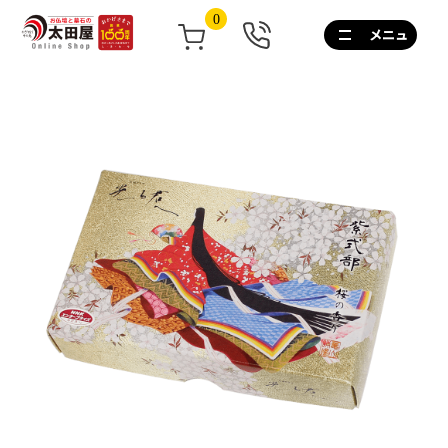
0
0120-
267-
160
通
話
無
料
10:00~17:00/
土
日
祝
も
営
業