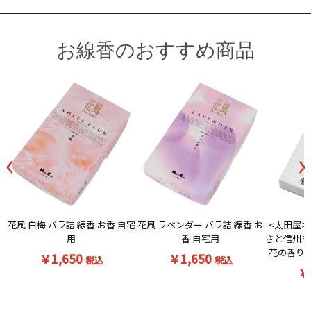
お線香のおすすめ商品
‹
›
花風 白梅 バラ詰 線香 お香 自宅
<太田屋オ
花風 ラベンダー バラ詰 線香 お
用
さと信州を
香 自宅用
花の香りの
￥1,650
￥1,650
税込
税込
￥