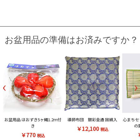
お盆用品の準備はお済みですか？
‹
›
お盆用品 ほおずき5ヶ縄1.2ｍ付
導師布団 銀彩金通 固綿入
心まちセ
き
の
￥12,100
税込
￥770
税込