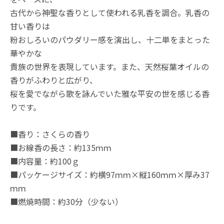
古代から神聖な香りとして使われる乳香を調合。乳香の
甘い香りは
粉おしろいのパウダリー感を演出し、十二単をまとった
華やかな
貴族の世界を表現しています。また、天然桜葉オイルの
香りがふわりと広がり、
桜を愛でながら歌を詠んでいた雅な平安の世を感じる香
りです。
■香り：さくらの香り
■お線香の長さ：約135ｍｍ
■内容量：約100ｇ
■パッケージサイズ：約横97ｍｍ×縦160ｍｍ×厚み37
ｍｍ
■燃焼時間：約30分（少ない）