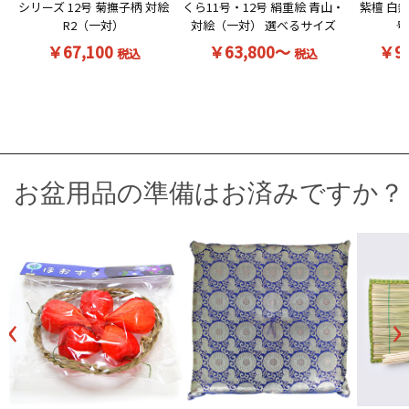
シリーズ 12号 菊撫子柄 対絵
くら11号・12号 絹重絵 青山・
紫檀 白無
R2（一対）
対絵（一対） 選べるサイズ
号
￥67,100
￥63,800～
￥9
税込
税込
お盆用品の準備はお済みですか？
‹
›