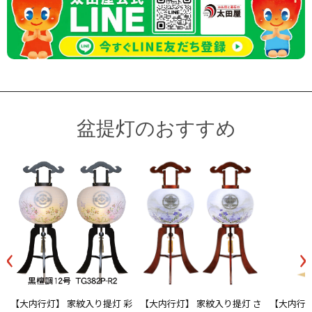
盆提灯のおすすめ
‹
›
【大内行灯】 家紋入り提灯 彩
【大内行灯】 家紋入り提灯 さ
【大内行灯