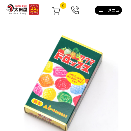
0
0120-
267-
160
通
話
無
料
10:00~17:00/
土
日
祝
も
営
業