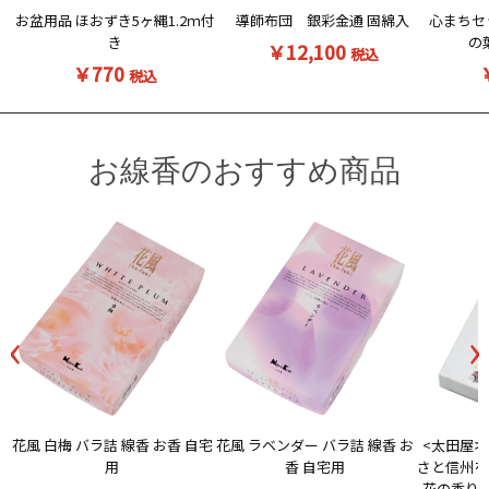
お盆用品 ほおずき5ヶ縄1.2ｍ付
導師布団 銀彩金通 固綿入
心まちセ
き
の
￥12,100
税込
￥770
税込
お線香のおすすめ商品
‹
›
花風 白梅 バラ詰 線香 お香 自宅
<太田屋オ
花風 ラベンダー バラ詰 線香 お
用
さと信州を
香 自宅用
花の香りの