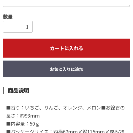
数量
カートに入れる
お気に入りに追加
商品説明
■香り：いちご、りんご、オレンジ、メロン■お線香の
長さ：約93ｍｍ
■内容量：50ｇ
■パッケージサイズ：約横62ｍｍ×縦115ｍｍ×厚み28