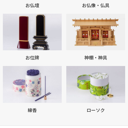
お仏壇
お仏像・仏具
お位牌
神棚・神具
線香
ローソク