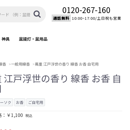
0120-267-160
通話無料
10:00~17:00/土日祝も営業
・神具
盆提灯・盆用品
棚
具
盆提灯
盆用品
モダン型神棚
伝統型神棚
家紋入り置型提灯
家紋入り大内行灯
モダン提灯
新型提灯
吊り提灯
霊前灯
済宗・
宗)
)
)
)
線香
一般用線香
蔦重 江戸浮世の香り 線香 お香 自宅用
 江戸浮世の香り 線香 お香 自
用
ローソク
お香
ご自宅用
：￥1,100
税込