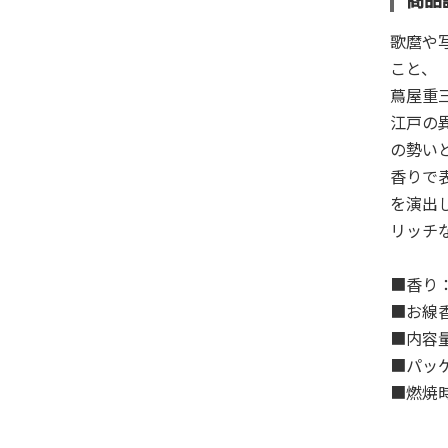
歌麿や
こと、
蔦屋重
江戸の
の勢い
香りで
を演出
リッチ
■香り
■お線
■内容
■パッケ
■燃焼