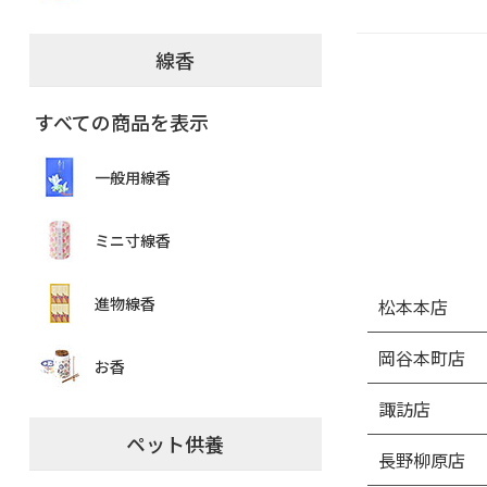
線香
すべての商品を表示
一般用線香
ミニ寸線香
進物線香
松本本店
岡谷本町店
お香
諏訪店
ペット供養
長野柳原店