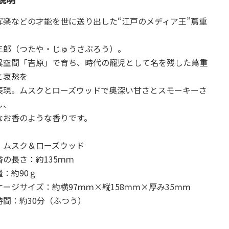
写楽などの才能を世に送り出した“江戸のメディア王”蔦重
三郎（つたや・じゅうさぶろう）。
異空間「吉原」で育ち、時代の寵児として名を残した蔦重
と哀愁を
表現。ムスクとローズウッドで奥深い甘さとスモーキーさ
し、
なお香のような香りです。
：ムスク＆ローズウッド
香の長さ：約135ｍｍ
量：約90ｇ
ージサイズ：約横97ｍｍ×縦158ｍｍ×厚み35ｍｍ
時間：約30分（ふつう）