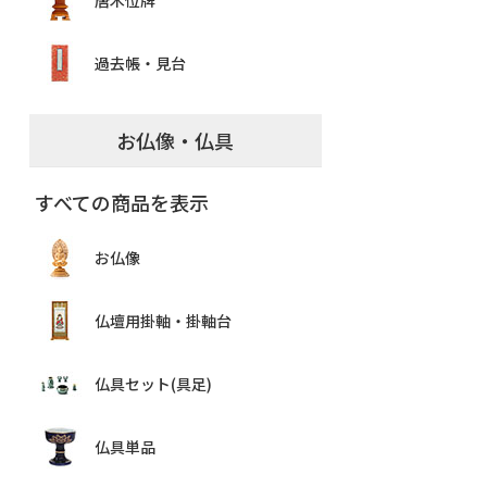
唐木位牌
過去帳・見台
お仏像・仏具
すべての商品を表示
お仏像
仏壇用掛軸・掛軸台
仏具セット(具足)
仏具単品