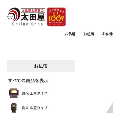
お仏壇
お位牌
お仏像
モダン 上置タイプ
モダン 床置タイプ
従来 上置タイプ
従来 床置タイプ
仏壇置台
過去帳・見台
モダン位牌
塗り位牌
唐木位牌
仏壇用掛
仏具セッ
仏具
墓参
お
リ
念
お仏壇
すべての商品を表示
従来 上置タイプ
従来 床置タイプ