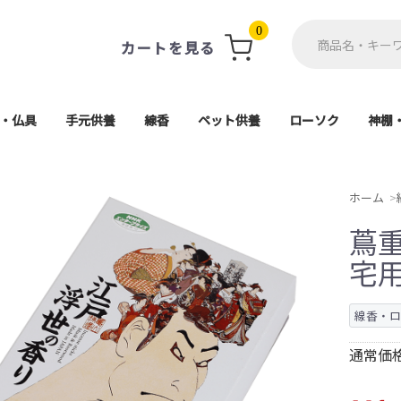
0
カートを見る
・仏具
手元供養
線香
ペット供養
ローソク
神棚
軸・掛軸台
ト(具足)
単品
用品
仏像
ン
珠
供養ステージ
アクセサリー
ミニ骨壺
一般用線香
ミニ寸線香
進物線香
お香
遺骨カプセル・遺毛ポケ
ペット仏壇・ステージ
ペット骨壷
ペット仏具
ペット棺
進物用ローソク
一般ローソク
好物ローソク
神
神
高月・霊具膳・供物皿
電子線香・蝋燭
各宗派ご本尊
香炉・香炉灰
防炎マット
その他仏具
導師布団
茶湯器
仏器膳
仏器
花瓶
造花
経机
5,000円以上
1,000円〜
2,000円〜
3,000円〜
4,000円〜
座釈迦(曹洞宗・臨
座弥陀(天台宗・浄土
大日如来(真言宗
舟立弥陀(浄土宗
日蓮上人(日蓮宗
ット
天台宗)
ホーム
蔦重
宅
線香・
通常価格