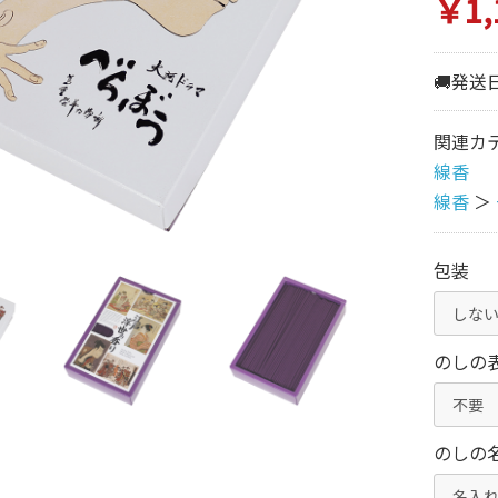
￥1,
🚚発送
関連カ
線香
線香
＞
包装
のしの
のしの