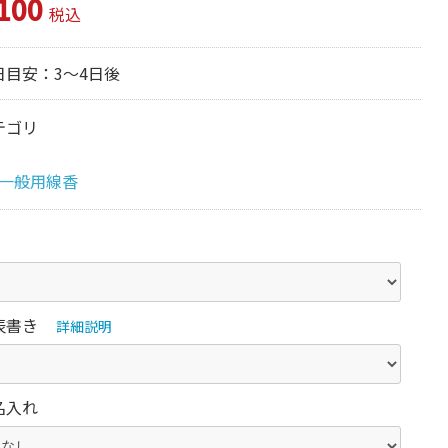
100
税込
日目安：3～4日後
テゴリ
一般用線香
表書き
詳細説明
名入れ