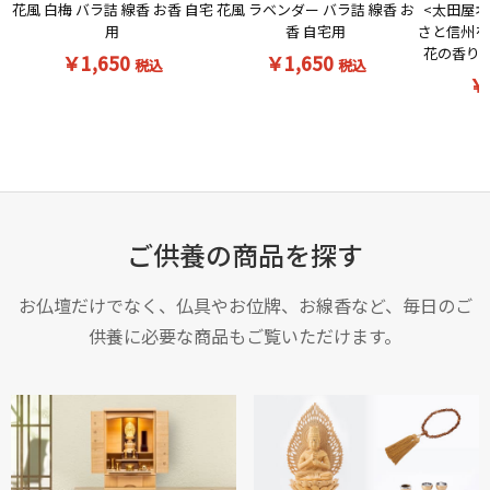
花風 白梅 バラ詰 線香 お香 自宅
<太田屋オ
花風 ラベンダー バラ詰 線香 お
用
さと信州を
香 自宅用
花の香りの
￥1,650
￥1,650
税込
税込
￥
ご供養の商品を探す
お仏壇だけでなく、仏具やお位牌、お線香など、毎日のご
供養に必要な商品もご覧いただけます。
お買い物を続ける
カートへ進む