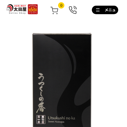
0
0120-
267-
160
通
話
無
料
10:00~17:00/
土
日
祝
も
営
業