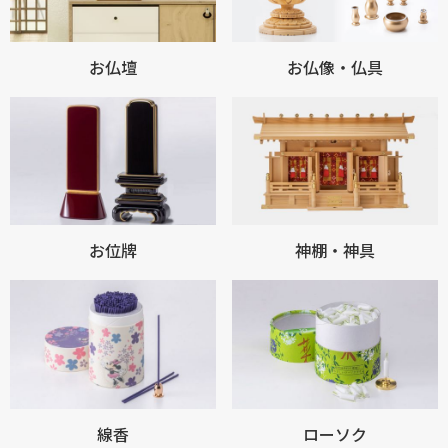
お仏壇
お仏像・仏具
お位牌
神棚・神具
線香
ローソク