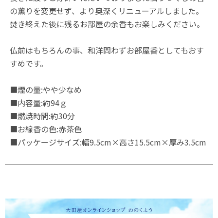
の薫りを変更せず、より奥深くリニューアルしました。
焚き終えた後に残るお部屋の余香もお楽しみください。
仏前はもちろんの事、和洋問わずお部屋香としてもおす
すめです。
■煙の量:やや少なめ
■内容量:約94ｇ
■燃焼時間:約30分
■お線香の色:赤茶色
■パッケージサイズ:幅9.5cm×高さ15.5cm×厚み3.5cm