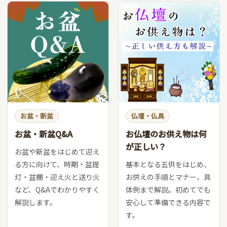
お盆・新盆
仏壇・仏具
お盆・新盆Q&A
お仏壇のお供え物は何
が正しい？
お盆や新盆をはじめて迎え
る方に向けて、時期・盆提
基本となる五供をはじめ、
灯・盆棚・迎え火と送り火
お供えの手順とマナー、具
など、Q&Aでわかりやすく
体例まで解説。初めてでも
解説します。
安心して準備できる内容で
す。