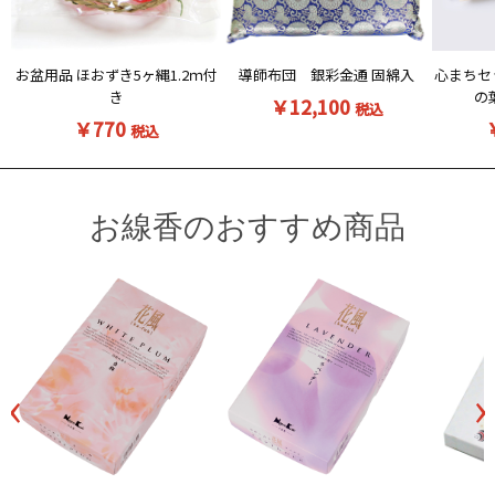
お盆用品 ほおずき5ヶ縄1.2ｍ付
導師布団 銀彩金通 固綿入
心まちセ
き
の
￥12,100
税込
￥770
税込
お線香のおすすめ商品
‹
›