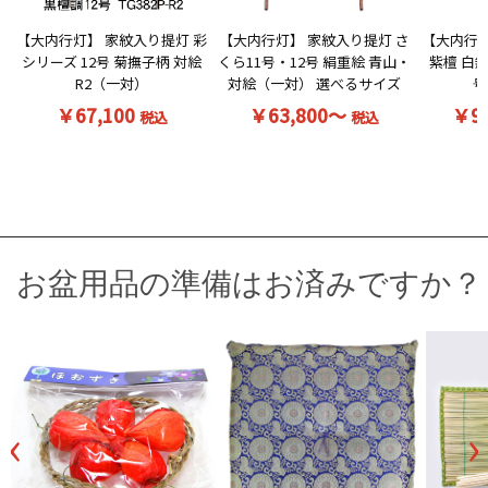
【大内行灯】 家紋入り提灯 彩
【大内行灯】 家紋入り提灯 さ
【大内行灯
シリーズ 12号 菊撫子柄 対絵
くら11号・12号 絹重絵 青山・
紫檀 白無
R2（一対）
対絵（一対） 選べるサイズ
号
￥67,100
￥63,800～
￥9
税込
税込
お盆用品の準備はお済みですか？
‹
›