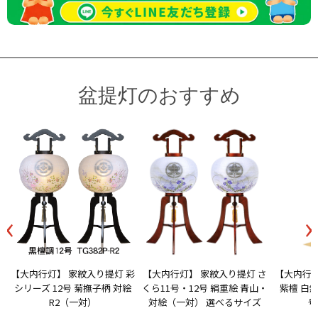
盆提灯のおすすめ
‹
›
【大内行灯】 家紋入り提灯 彩
【大内行灯】 家紋入り提灯 さ
【大内行灯
シリーズ 12号 菊撫子柄 対絵
くら11号・12号 絹重絵 青山・
紫檀 白無
R2（一対）
対絵（一対） 選べるサイズ
号