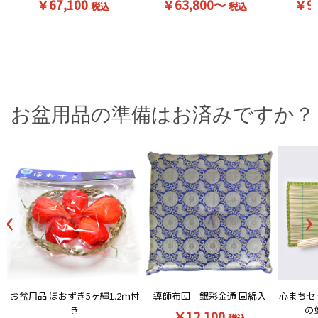
￥67,100
￥63,800～
￥9
税込
税込
お盆用品の準備はお済みですか？
‹
›
お盆用品 ほおずき5ヶ縄1.2ｍ付
導師布団 銀彩金通 固綿入
心まちセ
き
の
￥12,100
税込