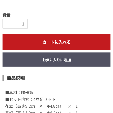
数量
カートに入れる
お気に入りに追加
商品説明
■素材：陶器製
■セット内容：4具足セット
花立（高さ9.2㎝ × Φ4.8㎝） × 1
香炉（高さ5.2㎝ × Φ6.2㎝） × 1