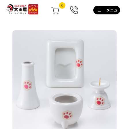
0
0120-
267-
160
通
話
無
料
10:00~17:00/
土
日
祝
も
営
業