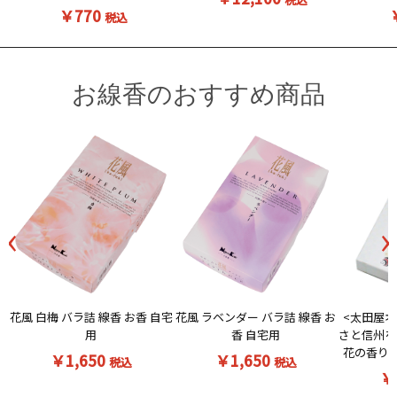
￥770
税込
お線香のおすすめ商品
‹
›
花風 白梅 バラ詰 線香 お香 自宅
<太田屋オ
花風 ラベンダー バラ詰 線香 お
用
さと信州を
香 自宅用
花の香りの
￥1,650
￥1,650
税込
税込
￥