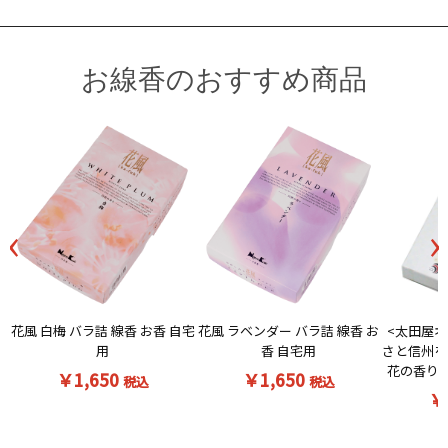
お線香のおすすめ商品
‹
›
花風 白梅 バラ詰 線香 お香 自宅
<太田屋オ
花風 ラベンダー バラ詰 線香 お
用
さと信州を
香 自宅用
花の香りの
￥1,650
￥1,650
税込
税込
￥