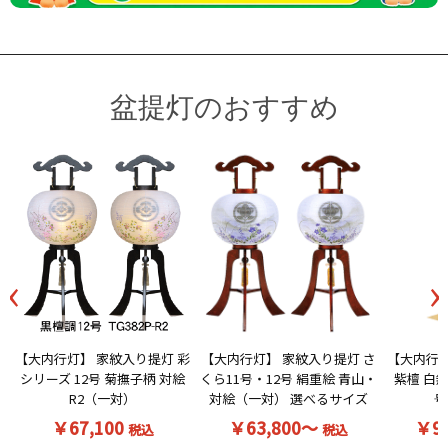
盆提灯のおすすめ
‹
›
【大内行灯】 家紋入り提灯 彩
【大内行灯】 家紋入り提灯 さ
【大内行灯
シリーズ 12号 菊撫子柄 対絵
くら11号・12号 絹重絵 青山・
紫檀 白無
R2（一対）
対絵（一対） 選べるサイズ
号
￥67,100
￥63,800～
￥9
税込
税込