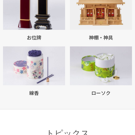
お位牌
神棚・神具
お買い物を続ける
カートへ進む
線香
ローソク
トピックス