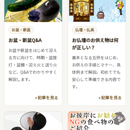
お盆・新盆
仏壇・仏具
お盆・新盆Q&A
お仏壇のお供え物は何
が正しい？
お盆や新盆をはじめて迎え
る方に向けて、時期・盆提
基本となる五供をはじめ、
灯・盆棚・迎え火と送り火
お供えの手順とマナー、具
など、Q&Aでわかりやすく
体例まで解説。初めてでも
解説します。
安心して準備できる内容で
す。
» 記事を見る
» 記事を見る