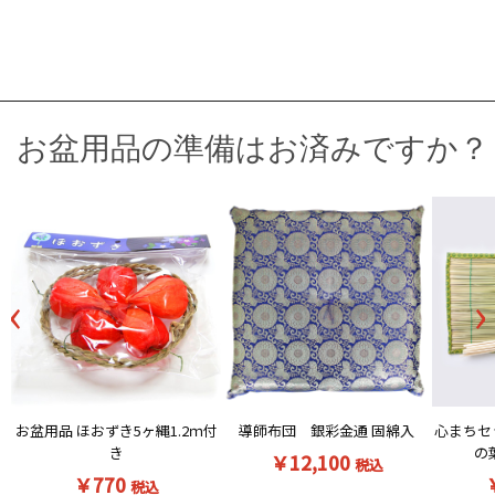
お盆用品の準備はお済みですか？
‹
›
お盆用品 ほおずき5ヶ縄1.2ｍ付
導師布団 銀彩金通 固綿入
心まちセ
き
の
￥12,100
税込
￥770
税込