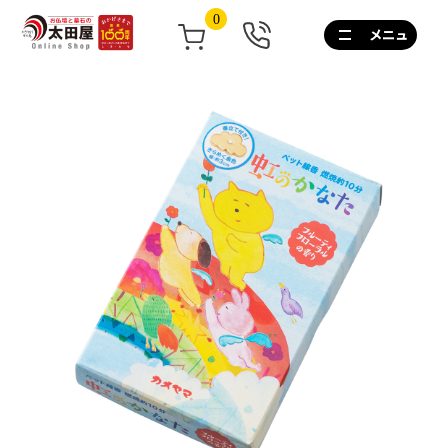
0
0120-
267-
160
通
話
無
料
10:00~17:00/
土
日
祝
も
営
業