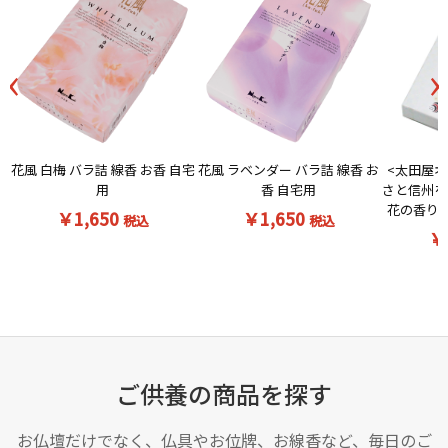
‹
›
花風 白梅 バラ詰 線香 お香 自宅
<太田屋オ
花風 ラベンダー バラ詰 線香 お
用
さと信州を
香 自宅用
花の香りの
￥1,650
￥1,650
税込
税込
￥
ご供養の商品を探す
お仏壇だけでなく、仏具やお位牌、お線香など、毎日のご