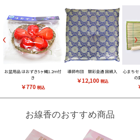
お買い物を続ける
カートへ進む
‹
›
お盆用品 ほおずき5ヶ縄1.2ｍ付
導師布団 銀彩金通 固綿入
心まちセ
き
の
￥12,100
税込
￥770
税込
お線香のおすすめ商品