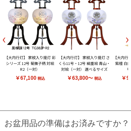
‹
›
【大内行灯】 家紋入り提灯 彩
【大内行灯】 家紋入り提灯 さ
【大内行灯
シリーズ 12号 菊撫子柄 対絵
くら11号・12号 絹重絵 青山・
紫檀 白無
R2（一対）
対絵（一対） 選べるサイズ
号
￥67,100
￥63,800～
￥9
税込
税込
お盆用品の準備はお済みですか？