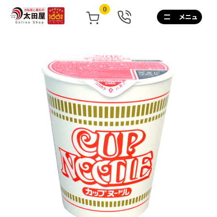
0
0120-
267-
160
通
話
無
料
10:00~17:00/
土
日
祝
も
営
業