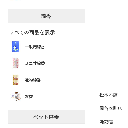
線香
すべての商品を表示
一般用線香
ミニ寸線香
進物線香
松本本店
お香
岡谷本町店
ペット供養
諏訪店