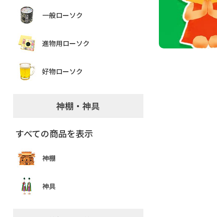
一般ローソク
進物用ローソク
好物ローソク
神棚・神具
すべての商品を表示
神棚
神具