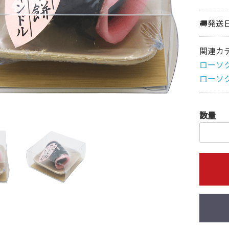
🚚発送
関連カ
ローソ
ローソ
数量