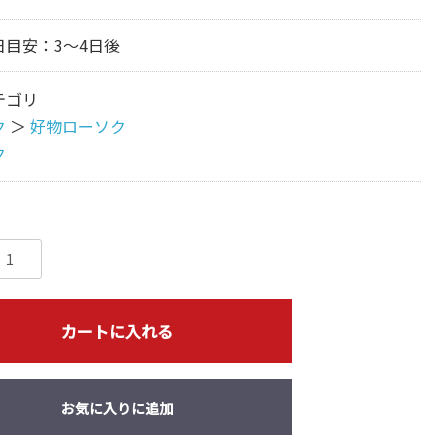
日目安：3～4日後
テゴリ
ク
＞
好物ローソク
ク
カートに入れる
お気に入りに追加