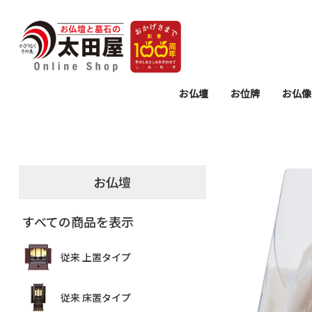
お仏壇
お位牌
お仏像
モダン 上置タイプ
モダン 床置タイプ
従来 上置タイプ
従来 床置タイプ
仏壇置台
過去帳・見台
モダン位牌
塗り位牌
唐木位牌
仏壇用掛
仏具セッ
仏具
墓参
お
リ
念
お仏壇
すべての商品を表示
従来 上置タイプ
従来 床置タイプ