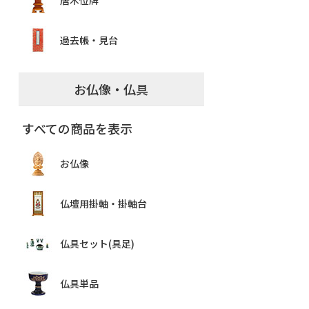
唐木位牌
過去帳・見台
お仏像・仏具
すべての商品を表示
お仏像
仏壇用掛軸・掛軸台
仏具セット(具足)
仏具単品