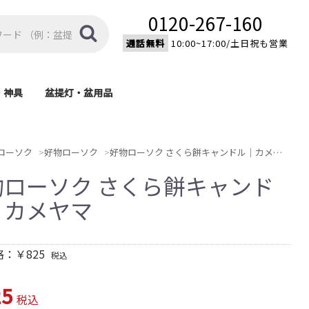
0120-267-160
通話無料
10:00~17:00/土日祝も営業
・神具
盆提灯・盆用品
棚
具
盆提灯
盆用品
モダン型神棚
伝統型神棚
家紋入り置型提灯
家紋入り大内行灯
モダン提灯
新型提灯
吊り提灯
霊前灯
済宗・
宗)
)
)
)
ローソク
好物ローソク
好物ローソク さくら餅キャンドル｜カメヤマ
物ローソク さくら餅キャンド
｜カメヤマ
：￥825
税込
5
税込