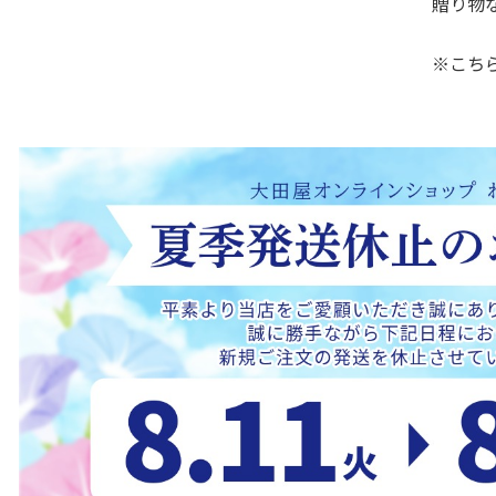
贈り物
※こち