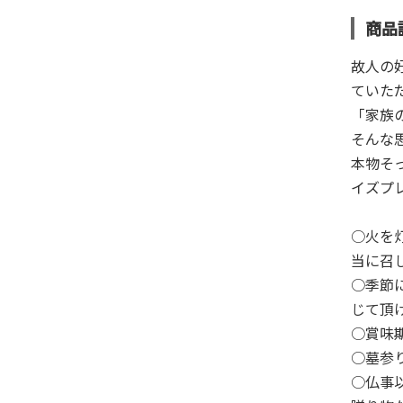
商品
故人の
ていた
「家族
そんな
本物そ
イズプ
○火を
当に召
○季節
じて頂
○賞味
○墓参
○仏事