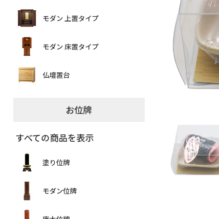
モダン 上置タイプ
モダン 床置タイプ
仏壇置台
お位牌
すべての商品を表示
塗り位牌
モダン位牌