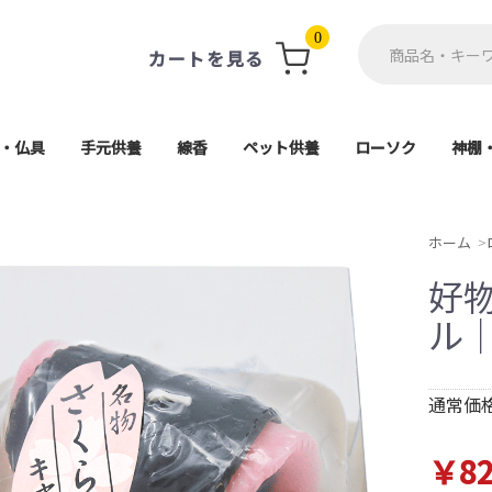
0
カートを見る
・仏具
手元供養
線香
ペット供養
ローソク
神棚
軸・掛軸台
ト(具足)
単品
用品
仏像
ン
珠
供養ステージ
アクセサリー
ミニ骨壺
一般用線香
ミニ寸線香
進物線香
お香
遺骨カプセル・遺毛ポケ
ペット仏壇・ステージ
ペット骨壷
ペット仏具
ペット棺
進物用ローソク
一般ローソク
好物ローソク
神
神
高月・霊具膳・供物皿
電子線香・蝋燭
各宗派ご本尊
香炉・香炉灰
防炎マット
その他仏具
導師布団
茶湯器
仏器膳
仏器
花瓶
造花
経机
5,000円以上
1,000円〜
2,000円〜
3,000円〜
4,000円〜
座釈迦(曹洞宗・臨
座弥陀(天台宗・浄土
大日如来(真言宗
舟立弥陀(浄土宗
日蓮上人(日蓮宗
ット
天台宗)
ホーム
好
ル
通常価格
￥82