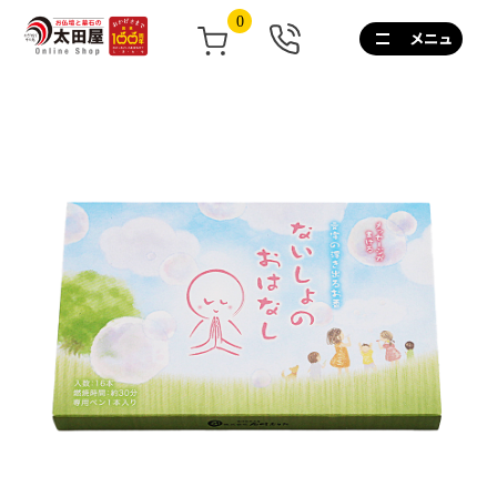
0
0120-
267-
160
通
話
無
料
10:00~17:00/
土
日
祝
も
営
業