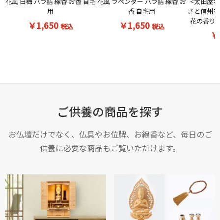
花風 白梅 バラ詰 線香 お香 自宅
<太田屋オ
花風 ラベンダー バラ詰 線香 お
用
さと信州を
香 自宅用
花の香りの
￥1,650
￥1,650
税込
税込
￥
ご供養の商品を探す
お仏壇だけでなく、仏具やお位牌、お線香など、毎日のご
供養に必要な商品もご覧いただけます。