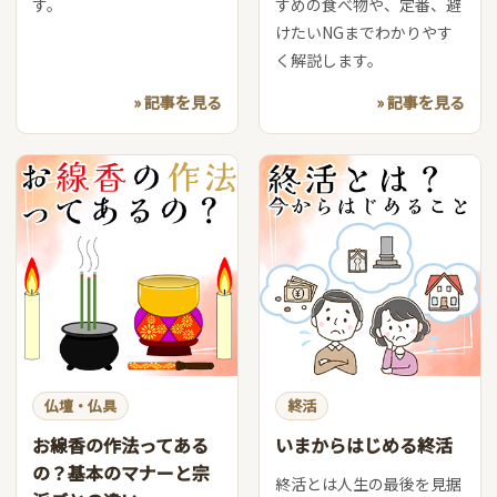
す。
すめの食べ物や、定番、避
けたいNGまでわかりやす
く解説します。
» 記事を見る
» 記事を見る
仏壇・仏具
終活
お線香の作法ってある
いまからはじめる終活
の？基本のマナーと宗
終活とは人生の最後を見据