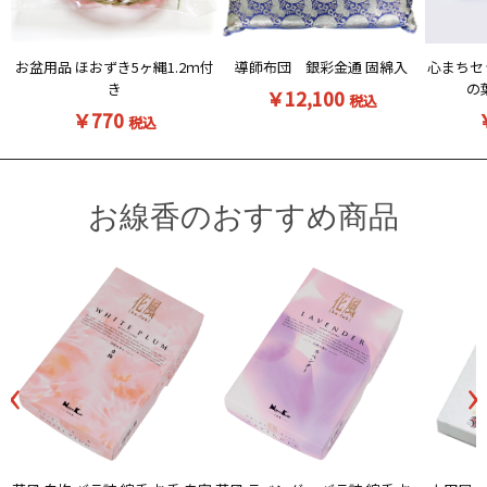
お盆用品 ほおずき5ヶ縄1.2ｍ付
導師布団 銀彩金通 固綿入
心まちセ
き
の
￥12,100
税込
￥770
税込
お線香のおすすめ商品
‹
›