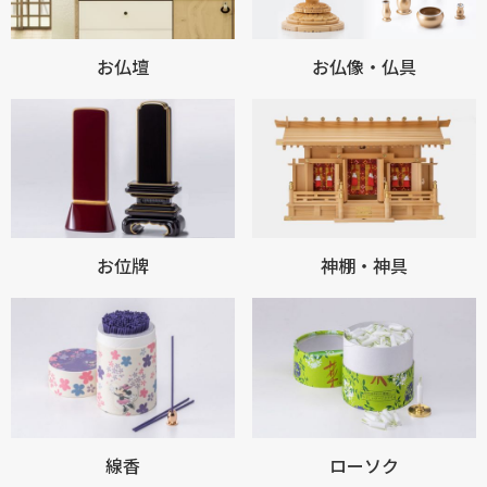
お仏壇
お仏像・仏具
お買い物を続ける
カートへ進む
お位牌
神棚・神具
線香
ローソク