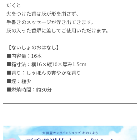
だくと
火をつけた香は灰が形を崩さず、
手書きのメッセージが浮き出てきます。
灰の入った香炉に差してご使用いただけます。
【ないしょのおはなし】
■内容量：16本
■箱寸法：横16×縦10×厚み1.5cm
■香り：しゃぼんの爽やかな香り
■煙：極少
■燃焼時間：約30分