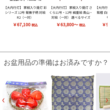
【大内行灯】 家紋入り提灯 彩
【大内行灯】 家紋入り提灯 さ
【大内行灯
シリーズ 12号 菊撫子柄 対絵
くら11号・12号 絹重絵 青山・
紫檀 白無
R2（一対）
対絵（一対） 選べるサイズ
号
￥67,100
￥63,800～
￥9
税込
税込
お盆用品の準備はお済みですか？
‹
›