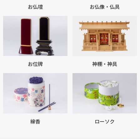
お仏壇
お仏像・仏具
お買い物を続ける
カートへ進む
お位牌
神棚・神具
線香
ローソク