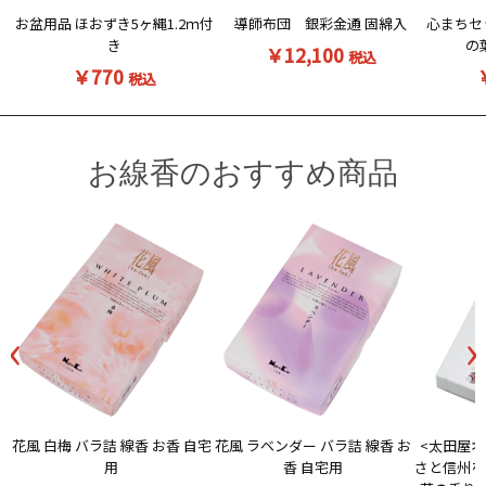
お盆用品 ほおずき5ヶ縄1.2ｍ付
導師布団 銀彩金通 固綿入
心まちセ
き
の
￥12,100
税込
￥770
税込
お線香のおすすめ商品
‹
›
花風 白梅 バラ詰 線香 お香 自宅
<太田屋オ
花風 ラベンダー バラ詰 線香 お
用
さと信州を
香 自宅用