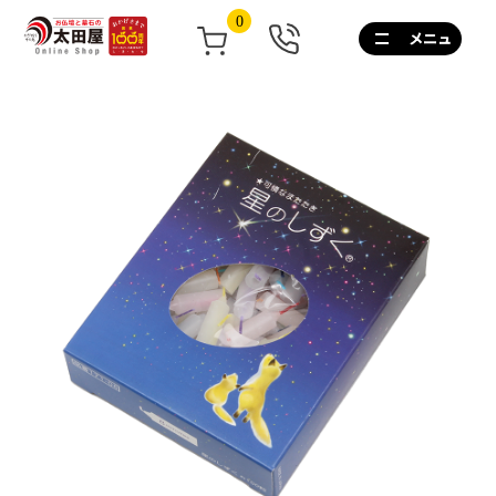
0
0120-
267-
160
通
話
無
料
10:00~17:00/
土
日
祝
も
営
業