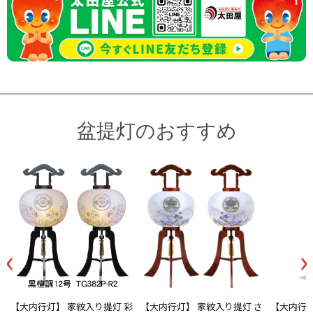
盆提灯のおすすめ
‹
›
【大内行灯】 家紋入り提灯 彩
【大内行灯】 家紋入り提灯 さ
【大内行灯