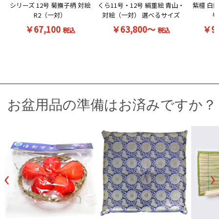
シリーズ 12号 菊撫子柄 対絵
くら11号・12号 絹重絵 青山・
紫檀 白無
R2（一対）
対絵（一対） 選べるサイズ
号
￥67,100
￥63,800～
￥9
税込
税込
お盆用品の準備はお済みですか？
‹
›