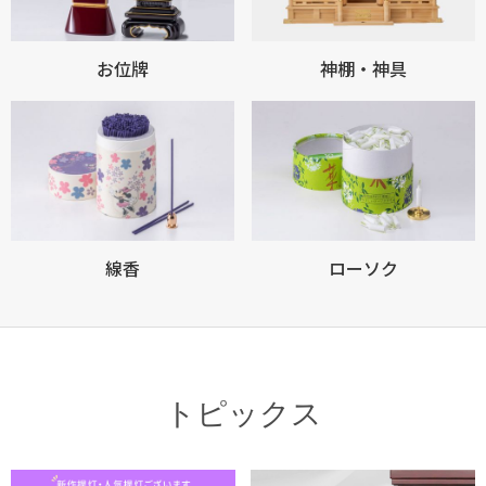
お位牌
神棚・神具
線香
ローソク
トピックス