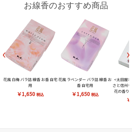
お線香のおすすめ商品
‹
›
花風 白梅 バラ詰 線香 お香 自宅
<太田屋オ
花風 ラベンダー バラ詰 線香 お
用
さと信州を
香 自宅用
花の香りの
￥1,650
￥1,650
税込
税込
￥