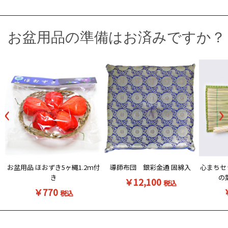
お盆用品の準備はお済みですか？
‹
›
お盆用品 ほおずき5ヶ縄1.2ｍ付
導師布団 銀彩金通 固綿入
心まちセ
き
の
￥12,100
税込
￥770
税込