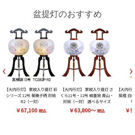
盆提灯のおすすめ
お買い物を続ける
カートへ進む
‹
›
【大内行灯】 家紋入り提灯 彩
【大内行灯】 家紋入り提灯 さ
【大内行灯
シリーズ 12号 菊撫子柄 対絵
くら11号・12号 絹重絵 青山・
紫檀 白無
R2（一対）
対絵（一対） 選べるサイズ
号
￥67,100
￥63,800～
￥9
税込
税込