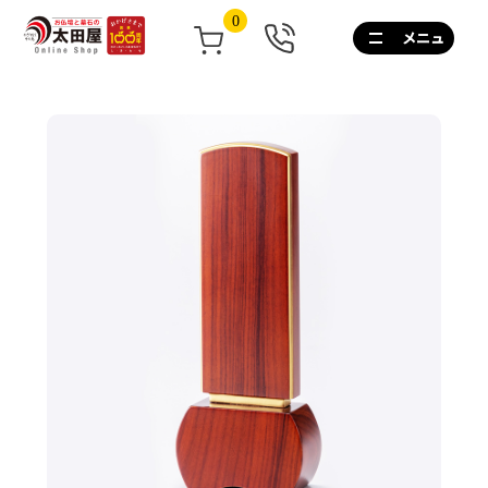
0
0120-
267-
160
通
話
無
料
10:00~17:00/
土
日
祝
も
営
業