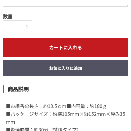
数量
カートに入れる
お気に入りに追加
商品説明
■お線香の長さ：約13.5ｃｍ■内容量：約180ｇ
■パッケージサイズ：約横105ｍｍ×縦152ｍｍ×厚み35
ｍｍ
■燃焼時間：約30分（微煙タイプ）