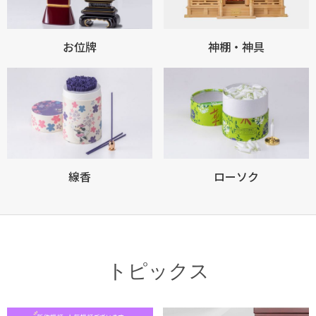
お位牌
神棚・神具
線香
ローソク
トピックス