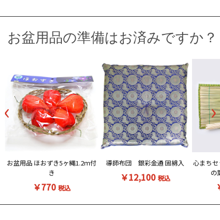
お盆用品の準備はお済みですか？
‹
›
お盆用品 ほおずき5ヶ縄1.2ｍ付
導師布団 銀彩金通 固綿入
心まちセ
き
の
￥12,100
税込
￥770
税込