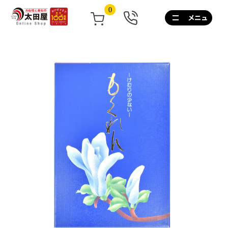
0
0120-
267-
160
通
話
無
料
10:00~17:00/
土
日
祝
も
営
業