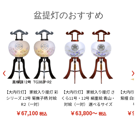
盆提灯のおすすめ
‹
›
【大内行灯】 家紋入り提灯 彩
【大内行灯】 家紋入り提灯 さ
【大内行灯
シリーズ 12号 菊撫子柄 対絵
くら11号・12号 絹重絵 青山・
紫檀 白無
R2（一対）
対絵（一対） 選べるサイズ
号
￥67,100
￥63,800～
￥9
税込
税込