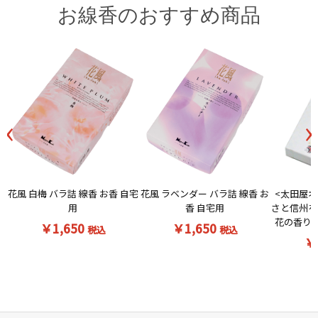
お線香のおすすめ商品
‹
›
花風 白梅 バラ詰 線香 お香 自宅
<太田屋オ
花風 ラベンダー バラ詰 線香 お
用
さと信州を
香 自宅用
花の香りの
￥1,650
￥1,650
税込
税込
￥