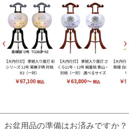
‹
›
【大内行灯】 家紋入り提灯 彩
【大内行灯】 家紋入り提灯 さ
【大内行灯
シリーズ 12号 菊撫子柄 対絵
くら11号・12号 絹重絵 青山・
紫檀 白無
R2（一対）
対絵（一対） 選べるサイズ
号
￥67,100
￥63,800～
￥9
税込
税込
お買い物を続ける
カートへ進む
お盆用品の準備はお済みですか？