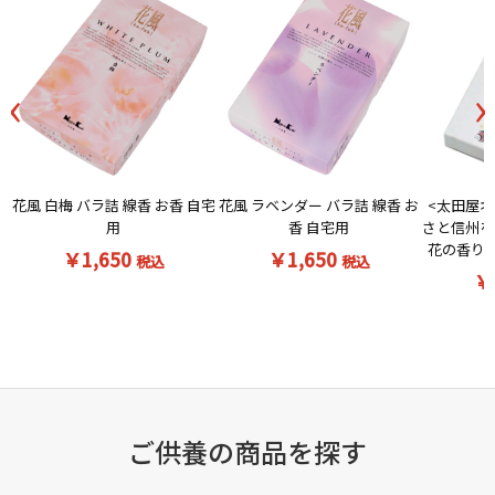
‹
›
花風 白梅 バラ詰 線香 お香 自宅
<太田屋オ
花風 ラベンダー バラ詰 線香 お
用
さと信州を
香 自宅用
花の香りの
￥1,650
￥1,650
税込
税込
￥
ご供養の商品を探す