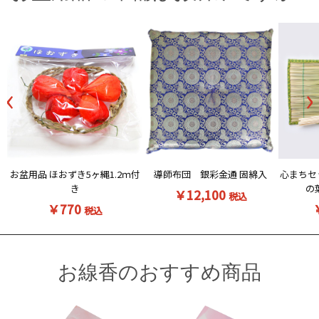
‹
›
お盆用品 ほおずき5ヶ縄1.2ｍ付
導師布団 銀彩金通 固綿入
心まちセ
き
の
￥12,100
税込
￥770
税込
お線香のおすすめ商品