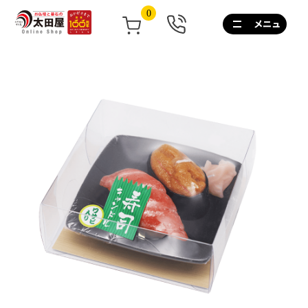
0
0120-
267-
160
通
話
無
料
10:00~17:00/
土
日
祝
も
営
業