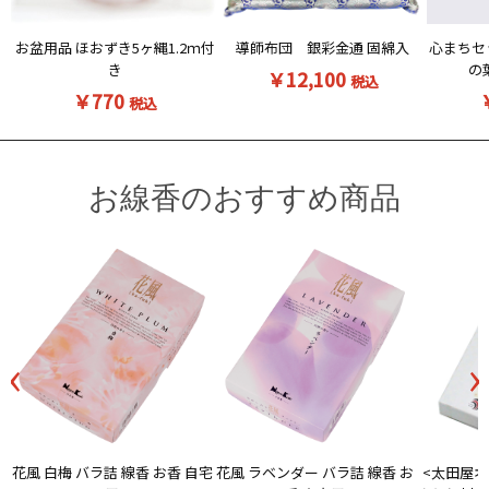
お盆用品 ほおずき5ヶ縄1.2ｍ付
導師布団 銀彩金通 固綿入
心まちセ
き
の
￥12,100
税込
￥770
税込
お線香のおすすめ商品
‹
›
花風 白梅 バラ詰 線香 お香 自宅
<太田屋オ
花風 ラベンダー バラ詰 線香 お