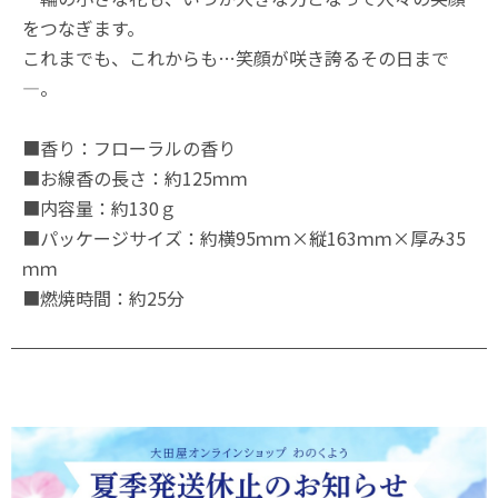
をつなぎます。
これまでも、これからも…笑顔が咲き誇るその日まで
—。
■香り：フローラルの香り
■お線香の長さ：約125ｍｍ
■内容量：約130ｇ
■パッケージサイズ：約横95ｍｍ×縦163ｍｍ×厚み35
ｍｍ
■燃焼時間：約25分