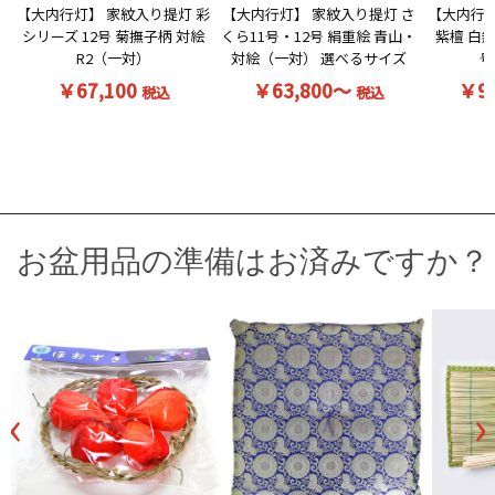
【大内行灯】 家紋入り提灯 彩
【大内行灯】 家紋入り提灯 さ
【大内行灯
シリーズ 12号 菊撫子柄 対絵
くら11号・12号 絹重絵 青山・
紫檀 白無
R2（一対）
対絵（一対） 選べるサイズ
号
￥67,100
￥63,800～
￥9
税込
税込
お盆用品の準備はお済みですか？
‹
›