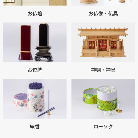
お仏壇
お仏像・仏具
お位牌
神棚・神具
線香
ローソク