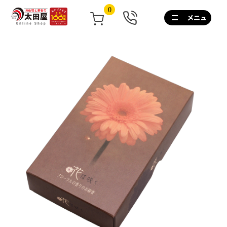
0
0120-
267-
160
通
話
無
料
10:00~17:00/
土
日
祝
も
営
業