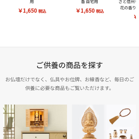
用
さと信州を
香 自宅用
花の香りの
￥1,650
￥1,650
税込
税込
￥
ご供養の商品を探す
お仏壇だけでなく、仏具やお位牌、お線香など、毎日のご
供養に必要な商品もご覧いただけます。
お買い物を続ける
カートへ進む