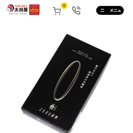
0
0120-
267-
160
通
話
無
料
10:00~17:00/
土
日
祝
も
営
業