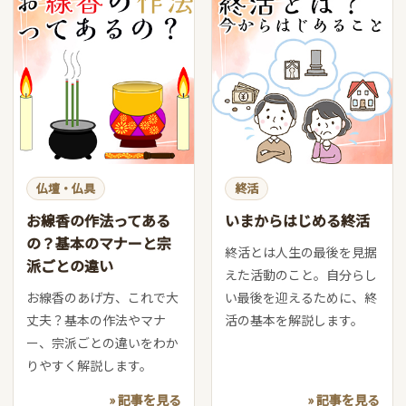
仏壇・仏具
終活
お線香の作法ってある
いまからはじめる終活
の？基本のマナーと宗
終活とは人生の最後を見据
派ごとの違い
えた活動のこと。自分らし
お線香のあげ方、これで大
い最後を迎えるために、終
丈夫？基本の作法やマナ
活の基本を解説します。
ー、宗派ごとの違いをわか
りやすく解説します。
» 記事を見る
» 記事を見る