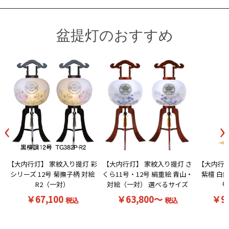
盆提灯のおすすめ
‹
›
【大内行灯】 家紋入り提灯 彩
【大内行灯】 家紋入り提灯 さ
【大内行灯
シリーズ 12号 菊撫子柄 対絵
くら11号・12号 絹重絵 青山・
紫檀 白無
R2（一対）
対絵（一対） 選べるサイズ
号
￥67,100
￥63,800～
￥9
税込
税込