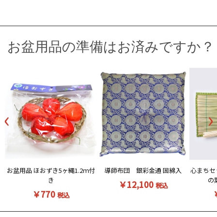
お盆用品の準備はお済みですか？
‹
›
お盆用品 ほおずき5ヶ縄1.2ｍ付
導師布団 銀彩金通 固綿入
心まちセ
き
の
￥12,100
税込
￥770
税込