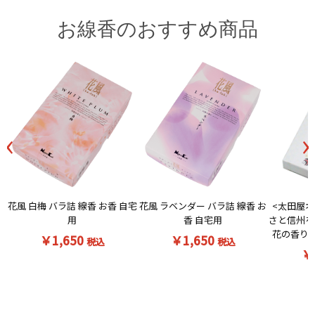
お線香のおすすめ商品
‹
›
花風 白梅 バラ詰 線香 お香 自宅
<太田屋オ
花風 ラベンダー バラ詰 線香 お
用
さと信州を
香 自宅用
花の香りの
￥1,650
￥1,650
税込
税込
￥