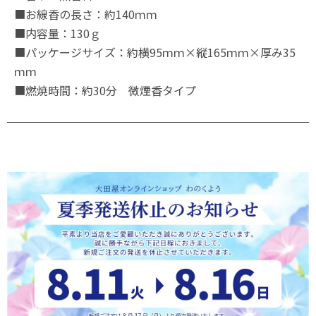
■お線香の長さ：約140ｍｍ
■内容量：130ｇ
■パッケージサイズ：約横95ｍｍ×縦165ｍｍ×厚み35
ｍｍ
■燃焼時間：約30分 微煙香タイプ