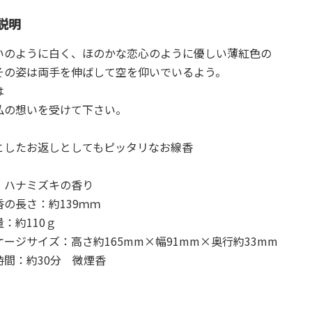
説明
いのように白く、ほのかな恋心のように優しい薄紅色の
その姿は両手を伸ばして空を仰いでいるよう。
は
私の想いを受けて下さい。
としたお返しとしてもピッタリなお線香
：ハナミズキの香り
香の長さ：約139ｍｍ
：約110ｇ
ージサイズ：高さ約165mm×幅91mm×奥行約33mm
時間：約30分 微煙香