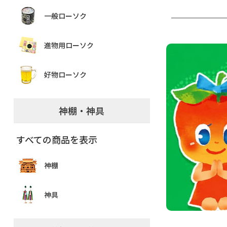
一般ローソク
進物用ローソク
好物ローソク
神棚・神具
すべての商品を表示
神棚
神具