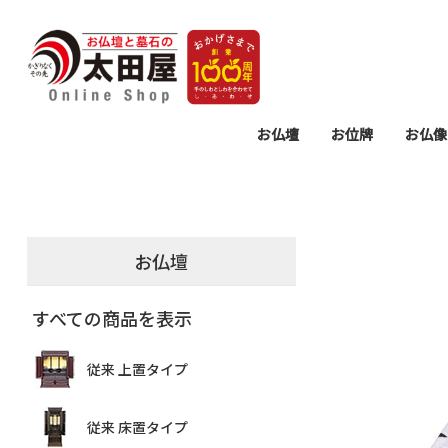
お仏壇
お位牌
お仏像
モダン 上置タイプ
モダン 床置タイプ
従来 上置タイプ
従来 床置タイプ
仏壇置台
過去帳・見台
モダン位牌
塗り位牌
唐木位牌
仏壇用掛
仏具セッ
仏具
墓参
お
リ
念
お仏壇
すべての商品を表示
従来 上置タイプ
従来 床置タイプ