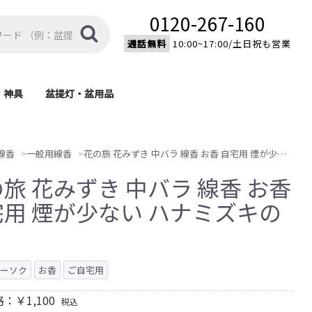
0120-267-160
通話無料
10:00~17:00/土日祝も営業
・神具
盆提灯・盆用品
棚
具
盆提灯
盆用品
モダン型神棚
伝統型神棚
家紋入り置型提灯
家紋入り大内行灯
モダン提灯
新型提灯
吊り提灯
霊前灯
済宗・
宗)
)
)
)
線香
一般用線香
花の旅 花みずき 中バラ 線香 お香 自宅用 煙が少ない ハナミズキの香り
旅 花みずき 中バラ 線香 お香
宅用 煙が少ない ハナミズキの
り
ローソク
お香
ご自宅用
：￥1,100
税込