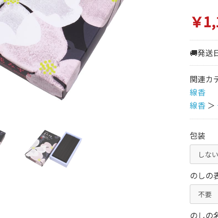
￥1,
🚚発送
関連カ
線香
線香
＞
包装
のしの
のしの