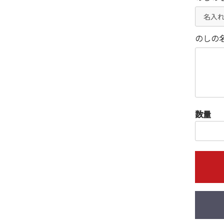
のしの
数量