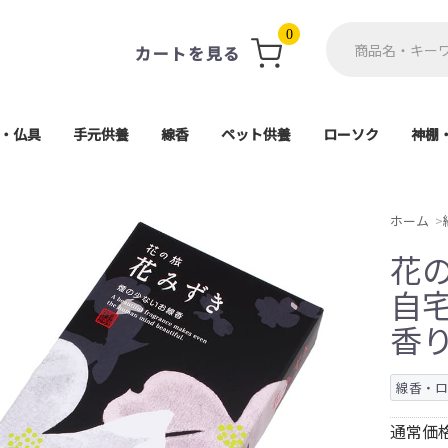
0
カートを見る
・仏具
手元供養
線香
ペット供養
ローソク
神棚
軸・掛軸台
ト(具足)
単品
用品
仏像
ン
珠
供養ステージ
アクセサリー
ミニ骨壺
一般用線香
ミニ寸線香
進物線香
お香
遺骨カプセル・遺毛ポケ
ペット仏壇・ステージ
ペット骨壷
ペット仏具
ペット棺
進物用ローソク
一般ローソク
好物ローソク
神
神
高月・霊具膳・供物皿
電子線香・蝋燭
各宗派ご本尊
香炉・香炉灰
防炎マット
その他仏具
導師布団
茶湯器
仏器膳
仏器
花瓶
造花
経机
5,000円以上
1,000円〜
2,000円〜
3,000円〜
4,000円〜
座釈迦(曹洞宗・臨
座弥陀(天台宗・浄土
大日如来(真言宗
舟立弥陀(浄土宗
日蓮上人(日蓮宗
ット
天台宗)
ホーム
花の
自
香
線香・
通常価格