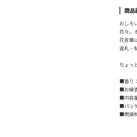
商品
おしろ
花々。
花言葉
返礼・
ちょっ
■香り
■お線
■内容量
■パッケ
■燃焼