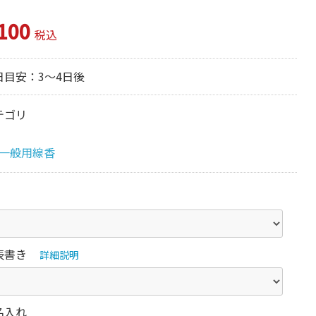
100
税込
日目安：3～4日後
テゴリ
一般用線香
表書き
詳細説明
名入れ