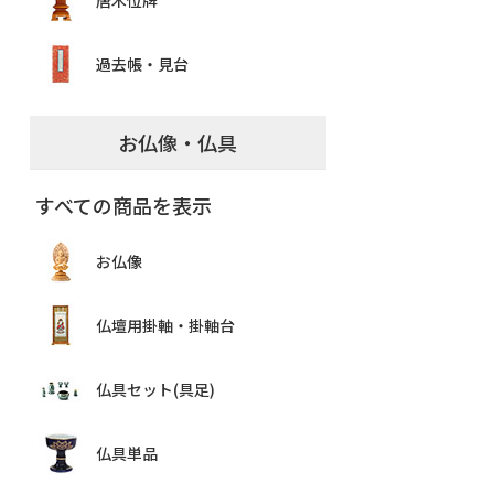
唐木位牌
過去帳・見台
お仏像・仏具
すべての商品を表示
お仏像
仏壇用掛軸・掛軸台
仏具セット(具足)
仏具単品