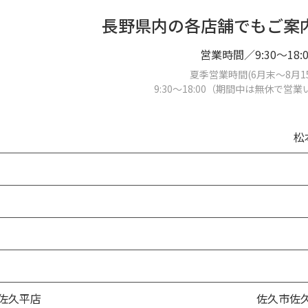
お買い物を続ける
カートへ進む
長野県内の各店舗でもご案
営業時間／9:30～18:0
夏季営業時間(6月末～8月1
9:30～18:00（期間中は無休で営
松
佐久平店
佐久市佐久