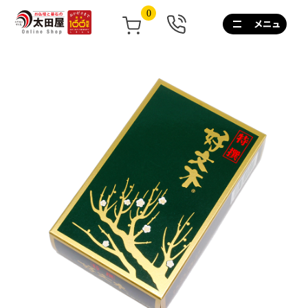
0
0120-
267-
160
通
話
無
料
10:00~17:00/
土
日
祝
も
営
業