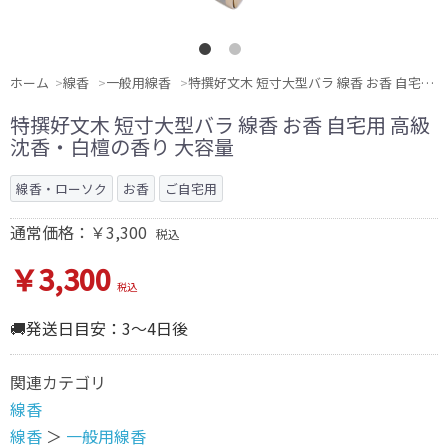
ホーム
線香
一般用線香
特撰好文木 短寸大型バラ 線香 お香 自宅用 高級沈香・白檀の香り 大容量
特撰好文木 短寸大型バラ 線香 お香 自宅用 高級
沈香・白檀の香り 大容量
線香・ローソク
お香
ご自宅用
通常価格：￥3,300
税込
￥3,300
税込
🚚発送日目安：3～4日後
関連カテゴリ
線香
線香
＞
一般用線香