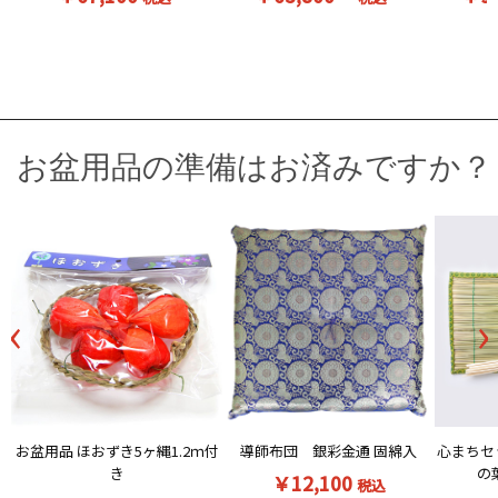
お盆用品の準備はお済みですか？
‹
›
お盆用品 ほおずき5ヶ縄1.2ｍ付
導師布団 銀彩金通 固綿入
心まちセ
き
の
￥12,100
税込