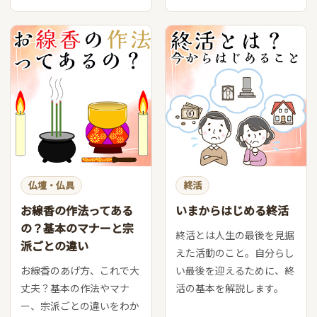
仏壇・仏具
終活
お線香の作法ってある
いまからはじめる終活
の？基本のマナーと宗
終活とは人生の最後を見据
派ごとの違い
えた活動のこと。自分らし
お線香のあげ方、これで大
い最後を迎えるために、終
丈夫？基本の作法やマナ
活の基本を解説します。
ー、宗派ごとの違いをわか