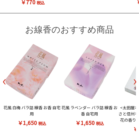
￥770
税込
お線香のおすすめ商品
‹
›
花風 白梅 バラ詰 線香 お香 自宅
<太田屋オ
花風 ラベンダー バラ詰 線香 お
用
さと信州を
香 自宅用
花の香りの
￥1,650
￥1,650
税込
税込
￥