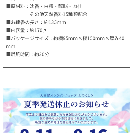
■原材料：沈香・白檀・龍脳・肉桂
その他天然香料15種類配合
■お線香の長さ：約135ｍｍ
■内容量：約170ｇ
■パッケージサイズ：約横95ｍｍ×縦150ｍｍ×厚み40
ｍｍ
■燃焼時間：約30分