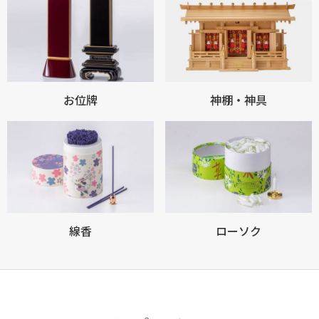
お位牌
神棚・神具
線香
ローソク