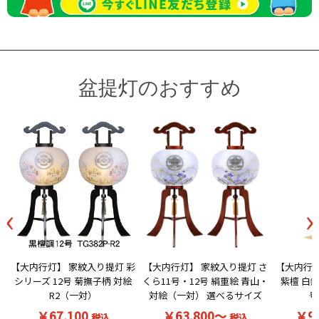
盆提灯のおすすめ
‹
›
【大内行灯】 家紋入り提灯 彩
【大内行灯】 家紋入り提灯 さ
【大内行灯
シリーズ 12号 菊撫子柄 対絵
くら11号・12号 絹重絵 青山・
紫檀 白無
R2（一対）
対絵（一対） 選べるサイズ
号
￥67,100
￥63,800～
￥9
税込
税込