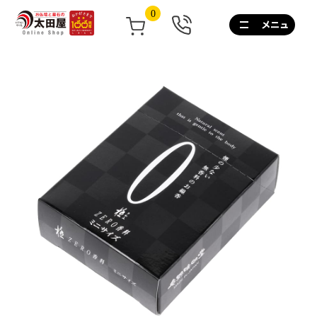
0
0120-
267-
160
通
話
無
料
10:00~17:00/
土
日
祝
も
営
業