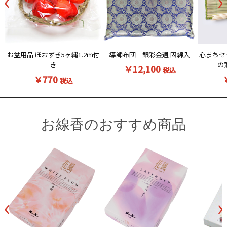
‹
›
お盆用品 ほおずき5ヶ縄1.2ｍ付
導師布団 銀彩金通 固綿入
心まちセ
き
の
￥12,100
税込
￥770
税込
お線香のおすすめ商品
‹
›